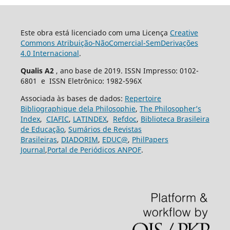
Este obra está licenciado com uma Licença
Creative
Commons Atribuição-NãoComercial-SemDerivações
4.0 Internacional
.
Qualis A2
, ano base de 2019. ISSN Impresso: 0102-
6801 e ISSN Eletrônico: 1982-596X
Associada às bases de dados:
Repertoire
Bibliographique dela Philosophie
,
The Philosopher’s
Index
,
CIAFIC
,
LATINDEX
,
Refdoc
,
Biblioteca Brasileira
de Educação
,
Sumários de Revistas
Brasileiras
,
DIADORIM
,
EDUC@
,
PhilPapers
Journal
,
Portal de Periódicos ANPOF
.