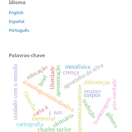
Idioma
English
Español
Português
Palavras-chave
agostinho da silva
metafísica
educação
cuidado com o mundo
apresentação
liberdade
crença
brief
dossiêagostinhodasilva
diferenças
pós-verdade
apresentacaodossie
ensino
filosofia
corpos
homenagem
tradução
carta ii
j. nav.
gênero
obituário
memorial
cartografia
charles taylor