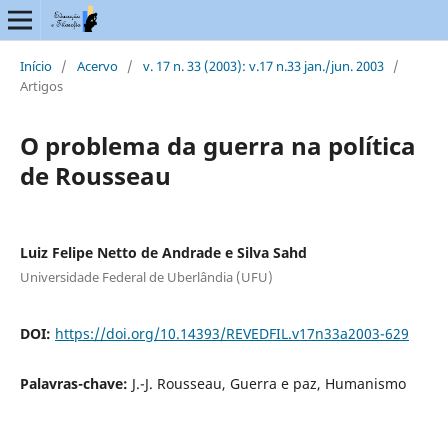
Início
/
Acervo
/
v. 17 n. 33 (2003): v.17 n.33 jan./jun. 2003
/
Artigos
O problema da guerra na política
de Rousseau
Luiz Felipe Netto de Andrade e Silva Sahd
Universidade Federal de Uberlândia (UFU)
DOI:
https://doi.org/10.14393/REVEDFIL.v17n33a2003-629
Palavras-chave:
J.-J. Rousseau, Guerra e paz, Humanismo