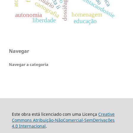
apresentacaodossie
obituário
carta ii
cartografia
homenagem
autonomia
liberdade
educação
Navegar
Navegar a categoria
Este obra está licenciado com uma Licença
Creative
Commons Atribuição-NãoComercial-SemDerivações
4.0 Internacional
.