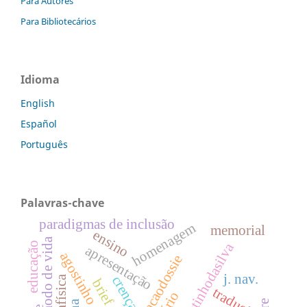
Para Autores
Para Bibliotecários
Idioma
English
Español
Português
Palavras-chave
paradigmas de inclusão
homenagem
memorial
ensino
modo de vida
dossiêagostinhodasilva
educação
apresentação
agostinho da silva
apresentacaodossie
j. nav.
crença
metafísica
brief
tradução