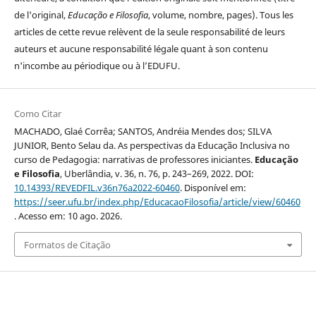
de l'original,
Educação e Filosofia
, volume, nombre, pages). Tous les
articles de cette revue relèvent de la seule responsabilité de leurs
auteurs et aucune responsabilité légale quant à son contenu
n'incombe au périodique ou à l’EDUFU.
Como Citar
MACHADO, Glaé Corrêa; SANTOS, Andréia Mendes dos; SILVA
JUNIOR, Bento Selau da. As perspectivas da Educação Inclusiva no
curso de Pedagogia: narrativas de professores iniciantes.
Educação
e Filosofia
, Uberlândia, v. 36, n. 76, p. 243–269, 2022. DOI:
10.14393/REVEDFIL.v36n76a2022-60460
. Disponível em:
https://seer.ufu.br/index.php/EducacaoFilosofia/article/view/60460
. Acesso em: 10 ago. 2026.
Formatos de Citação