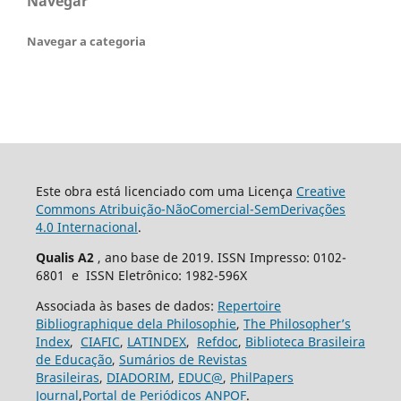
Navegar
Navegar a categoria
Este obra está licenciado com uma Licença
Creative
Commons Atribuição-NãoComercial-SemDerivações
4.0 Internacional
.
Qualis A2
, ano base de 2019. ISSN Impresso: 0102-
6801 e ISSN Eletrônico: 1982-596X
Associada às bases de dados:
Repertoire
Bibliographique dela Philosophie
,
The Philosopher’s
Index
,
CIAFIC
,
LATINDEX
,
Refdoc
,
Biblioteca Brasileira
de Educação
,
Sumários de Revistas
Brasileiras
,
DIADORIM
,
EDUC@
,
PhilPapers
Journal
,
Portal de Periódicos ANPOF
.