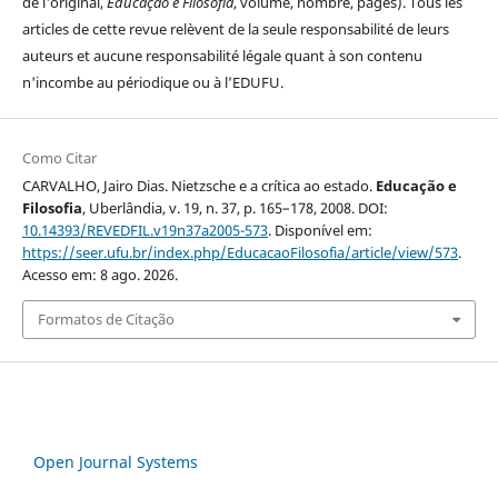
de l'original,
Educação e Filosofia
, volume, nombre, pages). Tous les
articles de cette revue relèvent de la seule responsabilité de leurs
auteurs et aucune responsabilité légale quant à son contenu
n'incombe au périodique ou à l’EDUFU.
Como Citar
CARVALHO, Jairo Dias. Nietzsche e a crítica ao estado.
Educação e
Filosofia
, Uberlândia, v. 19, n. 37, p. 165–178, 2008. DOI:
10.14393/REVEDFIL.v19n37a2005-573
. Disponível em:
https://seer.ufu.br/index.php/EducacaoFilosofia/article/view/573
.
Acesso em: 8 ago. 2026.
Formatos de Citação
Open Journal Systems