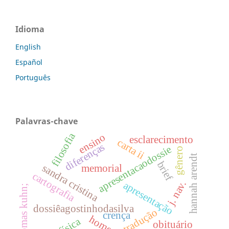
Idioma
English
Español
Português
Palavras-chave
filosofia
ensino
esclarecimento
carta ii
diferenças
apresentacaodossie
gênero
hannah arendt
brief
sandra cristina
memorial
cartografia
j. nav.
apresentação
thomas kuhn;
dossiêagostinhodasilva
tradução
crença
obituário