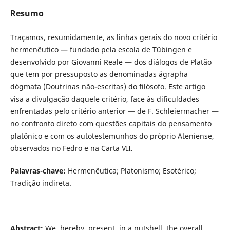
Resumo
Traçamos, resumidamente, as linhas gerais do novo critério
hermenêutico — fundado pela escola de Tübingen e
desenvolvido por Giovanni Reale — dos diálogos de Platão
que tem por pressuposto as denominadas ágrapha
dógmata (Doutrinas não-escritas) do filósofo. Este artigo
visa a divulgação daquele critério, face às dificuldades
enfrentadas pelo critério anterior — de F. Schleiermacher —
no confronto direto com questões capitais do pensamento
platônico e com os autotestemunhos do próprio Ateniense,
observados no Fedro e na Carta VII.
Palavras-chave:
Hermenêutica; Platonismo; Esotérico;
Tradição indireta.
Abstract:
We, hereby, present, in a nutshell, the overall