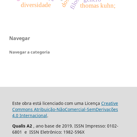
diversidade
thomas kuhn;
Navegar
Navegar a categoria
Este obra está licenciado com uma Licença
Creative
Commons Atribuição-NãoComercial-SemDerivações
4.0 Internacional
.
Qualis A2
, ano base de 2019. ISSN Impresso: 0102-
6801 e ISSN Eletrônico: 1982-596X