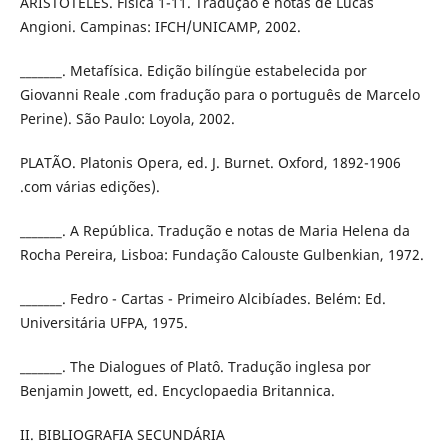
ARISTÓTELES. Física 1-11. Tradução e notas de Lucas
Angioni. Campinas: IFCH/UNICAMP, 2002.
_______. Metafísica. Edição bilíngüe estabelecida por
Giovanni Reale .com fradução para o português de Marcelo
Perine). São Paulo: Loyola, 2002.
PLATÃO. Platonis Opera, ed. J. Burnet. Oxford, 1892-1906
.com várias edições).
_______. A República. Tradução e notas de Maria Helena da
Rocha Pereira, Lisboa: Fundação Calouste Gulbenkian, 1972.
_______. Fedro - Cartas - Primeiro Alcibíades. Belém: Ed.
Universitária UFPA, 1975.
_______. The Dialogues of Platô. Tradução inglesa por
Benjamin Jowett, ed. Encyclopaedia Britannica.
II. BIBLIOGRAFIA SECUNDÁRIA