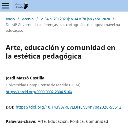
Início
/
Acervo
/
v. 34 n. 70 (2020): v.34 n.70 jan./abr. 2020
/
Dossiê Governo das diferenças e as cartografias do ingovernável na
educação:
Arte, educación y comunidad en
la estética pedagógica
Jordi Massó Castilla
Universidad Complutense de Madrid (UCM)
https://orcid.org/0000-0002-2304-516X
DOI:
https://doi.org/10.14393/REVEDFIL.v34n70a2020-55512
Palavras-chave:
Arte, Educación, Política, Comunidad