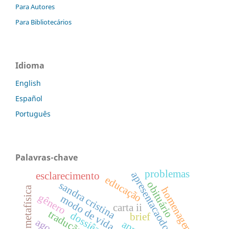
Para Autores
Para Bibliotecários
Idioma
English
Español
Português
Palavras-chave
problemas
apresentacaodossie
esclarecimento
educação
obituário
sandra cristina
metafísica
homenagem
gênero
modo de vida
carta ii
tradução
brief