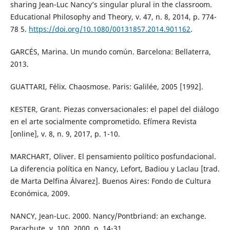
sharing Jean-Luc Nancy’s singular plural in the classroom.
Educational Philosophy and Theory, v. 47, n. 8, 2014, p. 774-
78 5.
https://doi.org/10.1080/00131857.2014.901162
.
GARCÉS, Marina. Un mundo común. Barcelona: Bellaterra,
2013.
GUATTARI, Félix. Chaosmose. Paris: Galilée, 2005 [1992].
KESTER, Grant. Piezas conversacionales: el papel del diálogo
en el arte socialmente comprometido. Efímera Revista
[online], v. 8, n. 9, 2017, p. 1-10.
MARCHART, Oliver. El pensamiento político posfundacional.
La diferencia política en Nancy, Lefort, Badiou y Laclau [trad.
de Marta Delfina Álvarez]. Buenos Aires: Fondo de Cultura
Económica, 2009.
NANCY, Jean-Luc. 2000. Nancy/Pontbriand: an exchange.
Parachute, v. 100, 2000, p. 14-31.