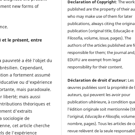
Declaration of Copyright
: The work
riment new forms of
published are the property of their au
who may make use of them for later
publications, always citing the origina
nce.
publication (original title, Educação e
Filosofia, volume, issue, pages). The
 et le présent, entre
authors of the articles published are f
responsible for them; the journal and
EDUFU are exempt from legal
a pauvreté a été l’objet du
responsibility for their content.
brésilien. Cependant,
cation a fortement assumé
Déclaration de droit d’auteur:
Les
 éducative ou d'expérience
œuvres publiées sont la propriété de 
ortante, mais paradoxale.
auteurs, qui peuvent les avoir pour
 liberté; mais aussi
publication ultérieure, à condition qu
ontributions théoriques et
l'édition originale soit mentionnée (ti
ement d'extraits
l'original,
Educação e Filosofia
, volume
a sociologie de
nombre, pages). Tous les articles de c
ienne, cet article cherche
revue relèvent de la seule responsabil
els de l'expérience