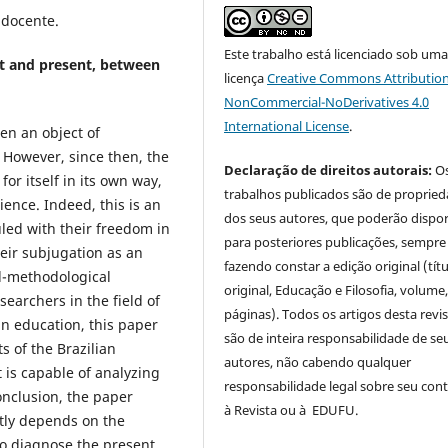
 docente.
Este trabalho está licenciado sob um
t and present, between
licença
Creative Commons Attribution
NonCommercial-NoDerivatives 4.0
International License
.
en an object of
. However, since then, the
Declaração de direitos autorais:
O
or itself in its own way,
trabalhos publicados são de proprie
ience. Indeed, this is an
dos seus autores, que poderão dispor
uled with their freedom in
para posteriores publicações, sempre
eir subjugation as an
fazendo constar a edição original (tít
al-methodological
original, Educação e Filosofia, volume,
searchers in the field of
páginas). Todos os artigos desta revi
an education, this paper
são de inteira responsabilidade de se
s of the Brazilian
autores, não cabendo qualquer
 is capable of analyzing
responsabilidade legal sobre seu con
onclusion, the paper
à Revista ou à EDUFU.
atly depends on the
to diagnose the present