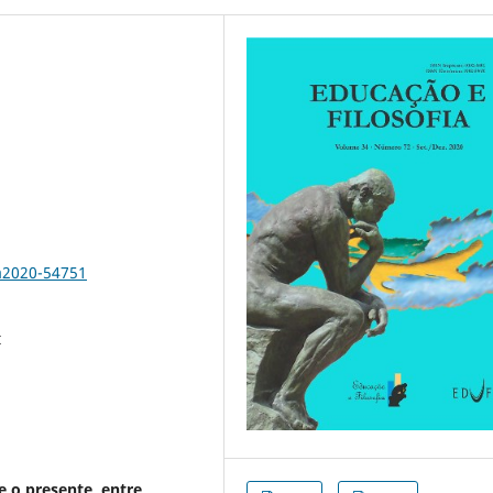
a2020-54751
t
e o presente, entre