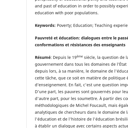
and past of education in order to possibly expe
education with poor populations.
Keywords:
Poverty; Education; Teaching experie
Pauvreté et éducation: dialogues entre le passé
conformations et résistances des enseignants
ème
Résumé
: Depuis le 19
siècle, la question de l
gouvernement dans tous les domaines de l’État 
depuis lors, à sa manière, le domaine de l'édu
cette tâche, que ce soit en matière de politique
d’enseignement. En fait, c'est une question imp
D'une part, les pauvres sont gouvernés pour leur
d'autre part, pour les soumettre. À partir des c
méthodologiques de Michel Foucault, mais égal
analytiques de chercheurs dans le domaine de l
l'éducation et de l'histoire de l'éducation brésil
à établir un dialogue avec certains aspects actu