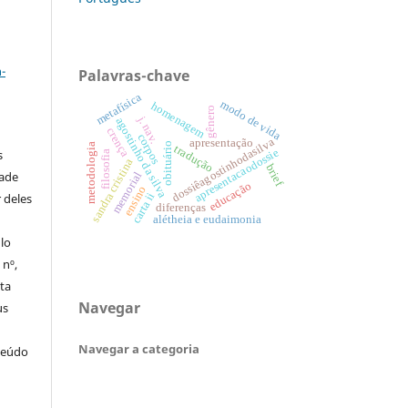
a
-
Palavras-chave
metafísica
modo de vida
homenagem
gênero
j. nav.
agostinho da silva
crença
corpos
dossiêagostinhodasilva
apresentação
obituário
metodologia
tradução
apresentacaodossie
s
filosofia
sandra cristina
brief
dade
memorial
educação
ensino
carta ii
 deles
diferenças
alétheia e eudaimonia
ulo
 nº,
sta
Navegar
us
Navegar a categoria
teúdo