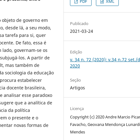
PDF
XML
o objeto de governo em
Publicado
to, desde lá, a seu modo,
2021-03-24
a tarefa para si, quer
ocente. De fato, essa é
 lado, governam-se os
Edição
subjugá-los. A partir de
v. 34 n. 72 (2020): v.34 n.72 set./
ult, mas também de
2020
da sociologia da educação
o procura estabelecer
Seção
ia docente brasileira,
Artigos
de analisar esse paradoxo
 sugere que a analítica de
Licença
ia da política
Copyright (c) 2020 Andre Marcio Pica
rem o presente e o
Favacho, Geovana Mendonça Lunard
mentar novas formas de
Mendes