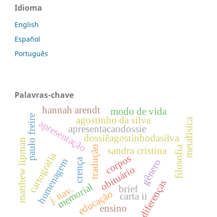
Idioma
English
Español
Português
Palavras-chave
hannah arendt
modo de vida
paulo freire
agostinho da silva
metafísica
apresentação
apresentacaodossie
dossiêagostinhodasilva
matthew lipman
tradução
filosofia
sandra cristina
cartografia
corpos
crença
homenagem
gênero
obituário
diferenças
memorial
brief
j. nav.
educação
carta ii
ensino