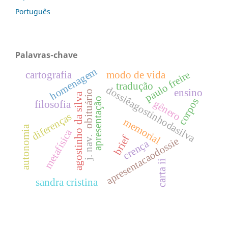
Português
Palavras-chave
homenagem
paulo freire
cartografia
modo de vida
tradução
dossiêagostinhodasilva
ensino
obituário
agostinho da silva
apresentação
corpos
gênero
filosofia
diferenças
memorial
autonomia
metafísica
brief
j. nav.
apresentacaodossie
crença
carta ii
sandra cristina