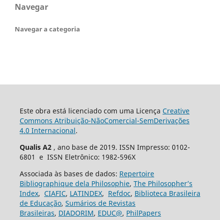
Navegar
Navegar a categoria
Este obra está licenciado com uma Licença
Creative
Commons Atribuição-NãoComercial-SemDerivações
4.0 Internacional
.
Qualis A2
, ano base de 2019. ISSN Impresso: 0102-
6801 e ISSN Eletrônico: 1982-596X
Associada às bases de dados:
Repertoire
Bibliographique dela Philosophie
,
The Philosopher’s
Index
,
CIAFIC
,
LATINDEX
,
Refdoc
,
Biblioteca Brasileira
de Educação
,
Sumários de Revistas
Brasileiras
,
DIADORIM
,
EDUC@
,
PhilPapers