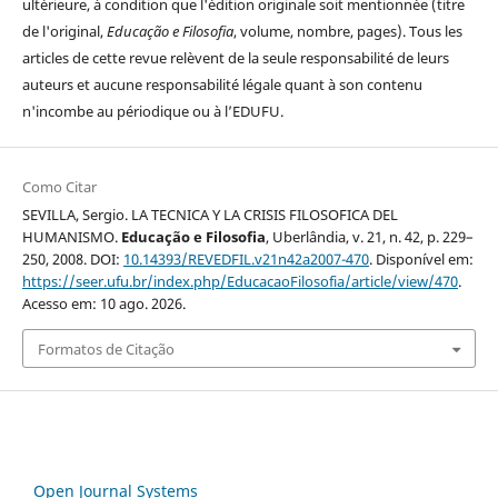
ultérieure, à condition que l'édition originale soit mentionnée (titre
de l'original,
Educação e Filosofia
, volume, nombre, pages). Tous les
articles de cette revue relèvent de la seule responsabilité de leurs
auteurs et aucune responsabilité légale quant à son contenu
n'incombe au périodique ou à l’EDUFU.
Como Citar
SEVILLA, Sergio. LA TECNICA Y LA CRISIS FILOSOFICA DEL
HUMANISMO.
Educação e Filosofia
, Uberlândia, v. 21, n. 42, p. 229–
250, 2008. DOI:
10.14393/REVEDFIL.v21n42a2007-470
. Disponível em:
https://seer.ufu.br/index.php/EducacaoFilosofia/article/view/470
.
Acesso em: 10 ago. 2026.
Formatos de Citação
Open Journal Systems