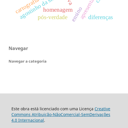
agostinho da silva
cartografia
ensino
homenagem
pós-verdade
diferenças
Navegar
Navegar a categoria
Este obra está licenciado com uma Licença
Creative
Commons Atribuição-NãoComercial-SemDerivações
4.0 Internacional
.