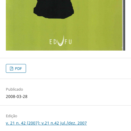
PDF
Publicado
2008-03-28
Edição
v. 21 n. 42 (2007): v.21 n.42 jul./dez. 2007