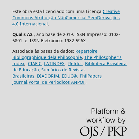
Este obra está licenciado com uma Licença
Creative
Commons Atribuição-NãoComercial-SemDerivações
4.0 Internacional
.
Qualis A2
, ano base de 2019. ISSN Impresso: 0102-
6801 e ISSN Eletrônico: 1982-596X
Associada às bases de dados:
Repertoire
Bibliographique dela Philosophie
,
The Philosopher’s
Index
,
CIAFIC
,
LATINDEX
,
Refdoc
,
Biblioteca Brasileira
de Educação
,
Sumários de Revistas
Brasileiras
,
DIADORIM
,
EDUC@
,
PhilPapers
Journal
,
Portal de Periódicos ANPOF
.