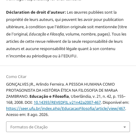
Déclaration de droit d’auteur:
Les œuvres publiées sont la
propriété de leurs auteurs, qui peuvent les avoir pour publication
ultérieure, à condition que l'édition originale soit mentionnée (titre
de l'original,
Educação e Filosofia
, volume, nombre, pages). Tous les
articles de cette revue relèvent de la seule responsabilité de leurs
auteurs et aucune responsabilité légale quant à son contenu
n'incombe au périodique ou à l’EDUFU.
Como Citar
GONÇALVES JR., Arlindo Ferreira. A PESSOA HUMANA COMO
PROTAGONISTA DA HISTÓRIA ÉTICA NA FILOSOFIA DE MARaA
ZAMBRANO.
Educação e Filosofia
, Uberlândia, v. 21, n. 42, p. 155–
168, 2008. DOI:
10.14393/REVEDFIL.v21n42a2007-467
. Disponível em:
https://seer.ufu.br/index.php/EducacaoFilosofia/article/view/467
.
Acesso em: 8 ago. 2026.
Formatos de Citação