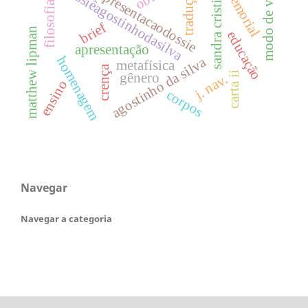
modo de vida
dossiêagostinhodasilva
memorial
sandra cristina
tradução
apresentacaodossie
filosofia
brief
matthew lipman
educação
apresentação
homenagem
agostinho da silva
metafísica
crença
carta ii
gênero
j. nav.
ensino
corpos
Navegar
Navegar a categoria