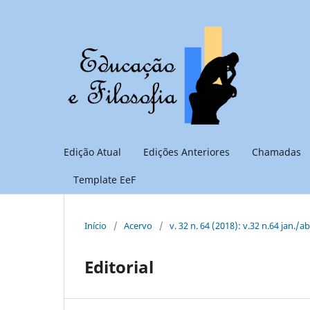
Edição Atual
Edições Anteriores
Chamadas
Template EeF
Início
/
Acervo
/
v. 32 n. 64 (2018): v.32 n.64 jan./a
Editorial