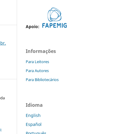
Apoio:
abr.
Informações
Para Leitores
Para Autores
Para Bibliotecários
eda
Idioma
English
a
Español
-
Português