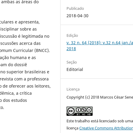
m ambas as áreas do
Publicado
2018-04-30
culares e apresenta,
isciplinar sobre as
Edição
discussão é legitimada no
v. 32 n. 64 (2018): v.32 n.64 jan./
discussões acerca das
2018
omum Curricular (BNCC).
rmação humana e as
Seção
ipam do dossiê
Editorial
no superior brasileiras e
revista com a professora
de oferecer aos leitores,
Licença
êmica, a crítica
Copyright (c) 2018 Marcos César Sen
o dos estudos
to.
Este trabalho está licenciado sob um
licença
Creative Commons Attribution