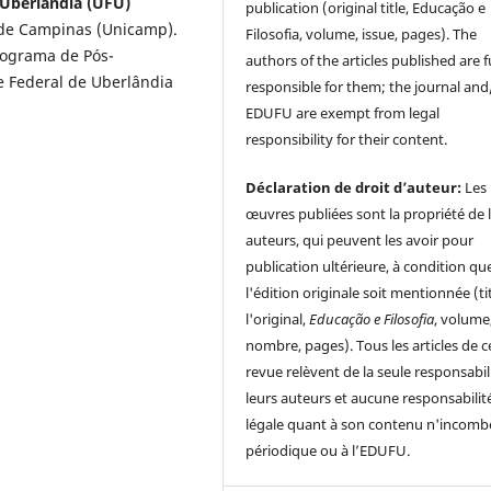
 Uberlândia (UFU)
publication (original title, Educação e
 de Campinas (Unicamp).
Filosofia, volume, issue, pages). The
Programa de Pós-
authors of the articles published are f
e Federal de Uberlândia
responsible for them; the journal and
EDUFU are exempt from legal
responsibility for their content.
Déclaration de droit d’auteur:
Les
œuvres publiées sont la propriété de 
auteurs, qui peuvent les avoir pour
publication ultérieure, à condition qu
l'édition originale soit mentionnée (ti
l'original,
Educação e Filosofia
, volume
nombre, pages). Tous les articles de c
revue relèvent de la seule responsabil
leurs auteurs et aucune responsabilit
légale quant à son contenu n'incomb
périodique ou à l’EDUFU.