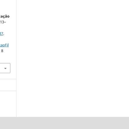
cação
 13–
37
.
aoFil
 8