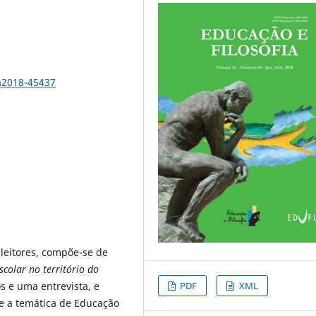
a2018-45437
 leitores, compõe-se de
colar no território do
os e uma entrevista, e
PDF
XML
re a temática de Educação