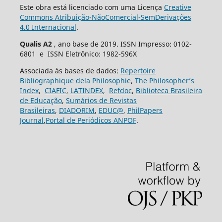
Este obra está licenciado com uma Licença
Creative
Commons Atribuição-NãoComercial-SemDerivações
4.0 Internacional
.
Qualis A2
, ano base de 2019. ISSN Impresso: 0102-
6801 e ISSN Eletrônico: 1982-596X
Associada às bases de dados:
Repertoire
Bibliographique dela Philosophie
,
The Philosopher’s
Index
,
CIAFIC
,
LATINDEX
,
Refdoc
,
Biblioteca Brasileira
de Educação
,
Sumários de Revistas
Brasileiras
,
DIADORIM
,
EDUC@
,
PhilPapers
Journal
,
Portal de Periódicos ANPOF
.