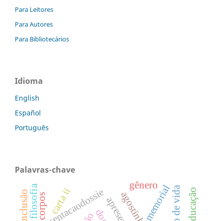
Para Leitores
Para Autores
Para Bibliotecários
Idioma
English
Español
Português
Palavras-chave
gênero
memorial
filosofia
modo de vida
carta ii
apresentacaodossie
educação
corpos
apresentação