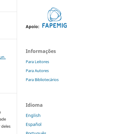
Apoio:
Informações
jun.
Para Leitores
Para Autores
Para Bibliotecários
Idioma
s
English
dade
Español
 deles
Português