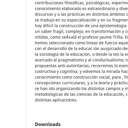
contribuciones filosóficas, psicológicas, experim
conocimiento elaborado es extraordinario y diver
discursos y a las prácticas en distintos ámbitos
se tradujo en su especialización y en su fragme
hoy dificil la construcción de una epistemología
un saber fragil, complejo, en transformación y co
nítidos, como seÃ±aló el profesor Jaume Trilla. E
hemos seleccionado como lineas de fuerza aquel
con el desarrollo de la educac ión auspiciado des
la sociología de la educación, o desde la teo ía
acercado al pragmatismo y al conductualismo; n
propuestas anti-autoritarias; recorremos lo esenc
costructiva y cognitiva, y volvemos la mirada haci
conocimiento como construcción social, para , fi
concepciones curriculares, y a la teoría y prácti
se han ido organizando los distintos campos y m
metodológicas de las ciencias de la educación, 
distintas aplicaciones.
Downloads