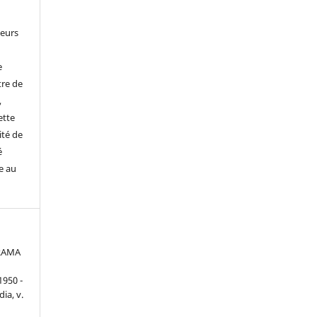
leurs
e
tre de
,
ette
ité de
é
e au
ORAMA
950 -
dia, v.