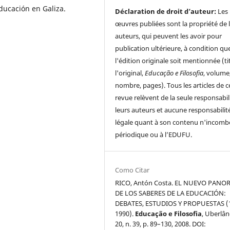
ducación en Galiza.
Déclaration de droit d’auteur:
Les
œuvres publiées sont la propriété de 
auteurs, qui peuvent les avoir pour
publication ultérieure, à condition qu
l'édition originale soit mentionnée (ti
l'original,
Educação e Filosofia
, volume
nombre, pages). Tous les articles de c
revue relèvent de la seule responsabil
leurs auteurs et aucune responsabilit
légale quant à son contenu n'incomb
périodique ou à l’EDUFU.
Como Citar
RICO, Antón Costa. EL NUEVO PAN
DE LOS SABERES DE LA EDUCACIÓN:
DEBATES, ESTUDIOS Y PROPUESTAS (1
1990).
Educação e Filosofia
, Uberlân
20, n. 39, p. 89–130, 2008. DOI: