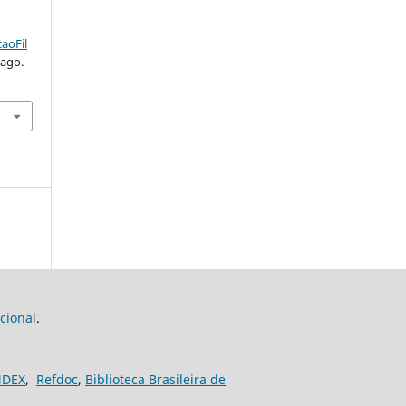
.
aoFil
 ago.
cional
.
NDEX
,
Refdoc
,
Biblioteca Brasileira de