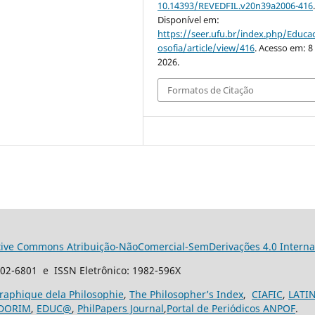
10.14393/REVEDFIL.v20n39a2006-416
Disponível em:
https://seer.ufu.br/index.php/Educac
osofia/article/view/416
. Acesso em: 8
2026.
Formatos de Citação
tive Commons Atribuição-NãoComercial-SemDerivações 4.0 Interna
102-6801 e ISSN Eletrônico: 1982-596X
graphique dela Philosophie
,
The Philosopher’s Index
,
CIAFIC
,
LATI
DORIM
,
EDUC@
,
PhilPapers Journal
,
Portal de Periódicos ANPOF
.