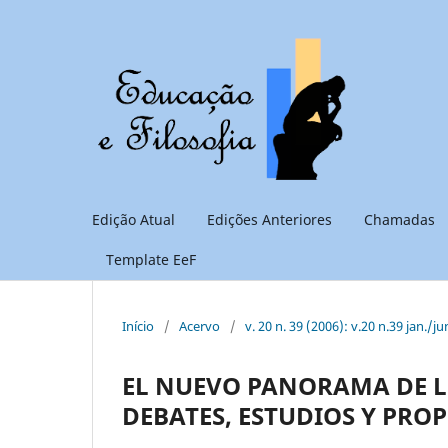
Edição Atual
Edições Anteriores
Chamadas
Template EeF
Início
/
Acervo
/
v. 20 n. 39 (2006): v.20 n.39 jan./ju
EL NUEVO PANORAMA DE L
DEBATES, ESTUDIOS Y PROPU