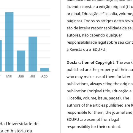
fazendo constar a edição original (tít
original, Educação e Filosofia, volume,
páginas). Todos os artigos desta revi
são de inteira responsabilidade de se
autores, não cabendo qualquer
responsabilidade legal sobre seu con
à Revista ou à EDUFU.
Declaration of Copyright
: The work
published are the property of their au
who may make use of them for later
publications, always citing the origina
publication (original title, Educação e
Filosofia, volume, issue, pages). The
authors of the articles published are f
responsible for them; the journal and
EDUFU are exempt from legal
 da Universidade de
responsibility for their content.
a en historia da