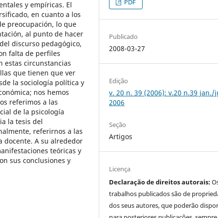
PDF
entales y empíricas. El
sificado, en cuanto a los
 de preocupación, lo que
ntación, al punto de hacer
Publicado
 del discurso pedagógico,
2008-03-27
n falta de perfiles
n estas circunstancias
las que tienen que ver
Edição
de la sociología política y
 económica; nos hemos
v. 20 n. 39 (2006): v.20 n.39 jan./
os referimos a las
2006
ial de la psicología
a la tesis del
Seção
nalmente, referirnos a las
Artigos
ca docente. A su alrededor
anifestaciones teóricas y
con sus conclusiones y
Licença
Declaração de direitos autorais:
O
trabalhos publicados são de proprie
dos seus autores, que poderão dispor
para posteriores publicações, sempre