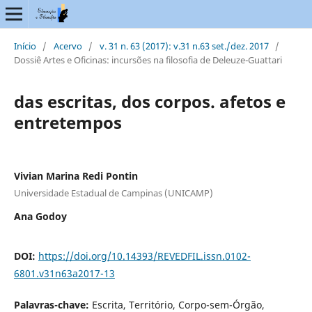
Início
/
Acervo
/
v. 31 n. 63 (2017): v.31 n.63 set./dez. 2017
/
Dossiê Artes e Oficinas: incursões na filosofia de Deleuze-Guattari
das escritas, dos corpos. afetos e
entretempos
Vivian Marina Redi Pontin
Universidade Estadual de Campinas (UNICAMP)
Ana Godoy
DOI:
https://doi.org/10.14393/REVEDFIL.issn.0102-
6801.v31n63a2017-13
Palavras-chave:
Escrita, Território, Corpo-sem-Órgão,