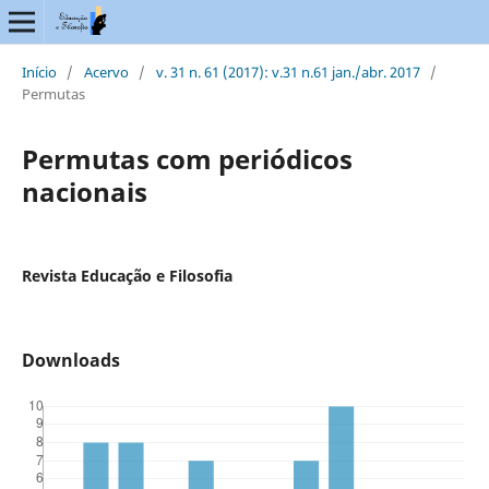
Início
/
Acervo
/
v. 31 n. 61 (2017): v.31 n.61 jan./abr. 2017
/
Permutas
Permutas com periódicos
nacionais
Revista Educação e Filosofia
Downloads