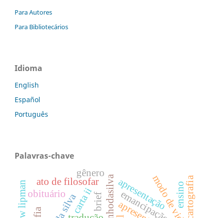
Para Autores
Para Bibliotecários
Idioma
English
Español
Português
Palavras-chave
gênero
modo de vida
cartografia
apresentação
ato de filosofar
matthew lipman
ensino
carta ii
obituário
emancipação
brief
tradução