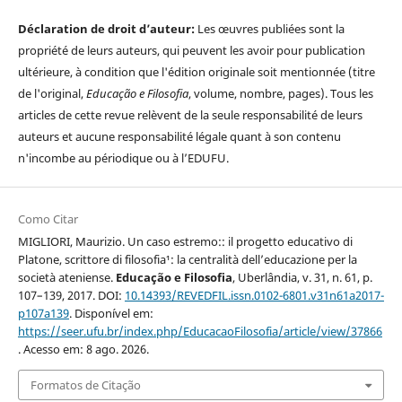
Déclaration de droit d’auteur:
Les œuvres publiées sont la
propriété de leurs auteurs, qui peuvent les avoir pour publication
ultérieure, à condition que l'édition originale soit mentionnée (titre
de l'original,
Educação e Filosofia
, volume, nombre, pages). Tous les
articles de cette revue relèvent de la seule responsabilité de leurs
auteurs et aucune responsabilité légale quant à son contenu
n'incombe au périodique ou à l’EDUFU.
Como Citar
MIGLIORI, Maurizio. Un caso estremo:: il progetto educativo di
Platone, scrittore di filosofia¹: la centralità dell’educazione per la
società ateniense.
Educação e Filosofia
, Uberlândia, v. 31, n. 61, p.
107–139, 2017. DOI:
10.14393/REVEDFIL.issn.0102-6801.v31n61a2017-
p107a139
. Disponível em:
https://seer.ufu.br/index.php/EducacaoFilosofia/article/view/37866
. Acesso em: 8 ago. 2026.
Formatos de Citação