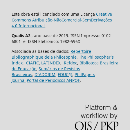
Este obra está licenciado com uma Licença
Creative
Commons Atribuição-NãoComercial-SemDerivações
4.0 Internacional
.
Qualis A2
, ano base de 2019. ISSN Impresso: 0102-
6801 e ISSN Eletrônico: 1982-596X
Associada às bases de dados:
Repertoire
Bibliographique dela Philosophie
,
The Philosopher’s
Index
,
CIAFIC
,
LATINDEX
,
Refdoc
,
Biblioteca Brasileira
de Educação
,
Sumários de Revistas
Brasileiras
,
DIADORIM
,
EDUC@
,
PhilPapers
Journal
,
Portal de Periódicos ANPOF
.