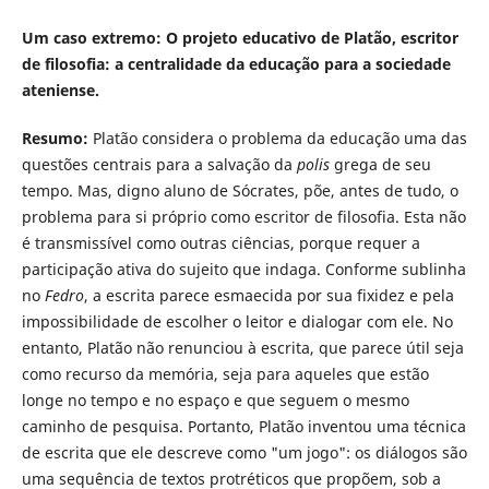
Um caso extremo: O projeto educativo de Platão, escritor
de filosofia: a centralidade da educação para a sociedade
ateniense.
Resumo:
Platão considera o problema da educação uma das
questões centrais para a salvação da
polis
grega de seu
tempo. Mas, digno aluno de Sócrates, põe, antes de tudo, o
problema para si próprio como escritor de filosofia. Esta não
é transmissível como outras ciências, porque requer a
participação ativa do sujeito que indaga. Conforme sublinha
no
Fedro
, a escrita parece esmaecida por sua fixidez e pela
impossibilidade de escolher o leitor e dialogar com ele. No
entanto, Platão não renunciou à escrita, que parece útil seja
como recurso da memória, seja para aqueles que estão
longe no tempo e no espaço e que seguem o mesmo
caminho de pesquisa. Portanto, Platão inventou uma técnica
de escrita que ele descreve como "um jogo": os diálogos são
uma sequência de textos protréticos que propõem, sob a