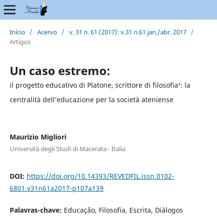
Início
/
Acervo
/
v. 31 n. 61 (2017): v.31 n.61 jan./abr. 2017
/
Artigos
Un caso estremo:
il progetto educativo di Platone, scrittore di filosofia¹: la
centralità dell’educazione per la società ateniense
Maurizio Migliori
Università degli Studi di Macerata - Italia
DOI:
https://doi.org/10.14393/REVEDFIL.issn.0102-
6801.v31n61a2017-p107a139
Palavras-chave:
Educação, Filosofia, Escrita, Diálogos