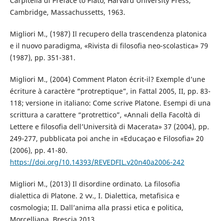
Carpitella di Preface to Plato, Harvard University Press,
Cambridge, Massachussetts, 1963.
Migliori M., (1987) Il recupero della trascendenza platonica
e il nuovo paradigma, «Rivista di filosofia neo-scolastica» 79
(1987), pp. 351-381.
Migliori M., (2004) Comment Platon écrit-il? Exemple d’une
écriture à caractère “protreptique”, in Fattal 2005, II, pp. 83-
118; versione in italiano: Come scrive Platone. Esempi di una
scrittura a carattere “protrettico”, «Annali della Facoltà di
Lettere e filosofia dell’Università di Macerata» 37 (2004), pp.
249-277, pubblicata poi anche in «Educaçao e Filosofia» 20
(2006), pp. 41-80.
https://doi.org/10.14393/REVEDFIL.v20n40a2006-242
Migliori M., (2013) Il disordine ordinato. La filosofia
dialettica di Platone. 2 vv., I. Dialettica, metafisica e
cosmologia; II. Dall’anima alla prassi etica e politica,
Morcelliana, Brescia 2013.