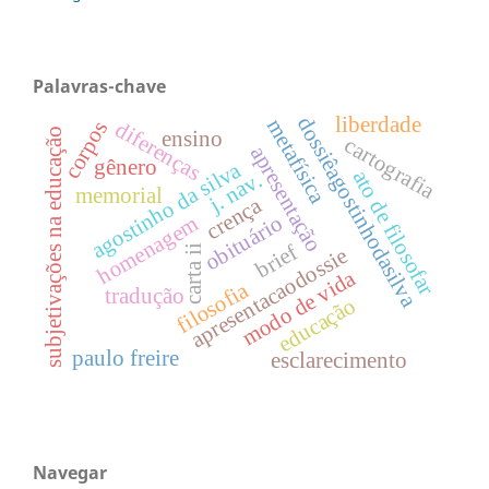
Palavras-chave
dossiêagostinhodasilva
liberdade
metafísica
corpos
diferenças
subjetivações na educação
ensino
cartografia
apresentação
gênero
agostinho da silva
ato de filosofar
j. nav.
memorial
crença
obituário
homenagem
brief
carta ii
apresentacaodossie
modo de vida
filosofia
tradução
educação
paulo freire
esclarecimento
Navegar