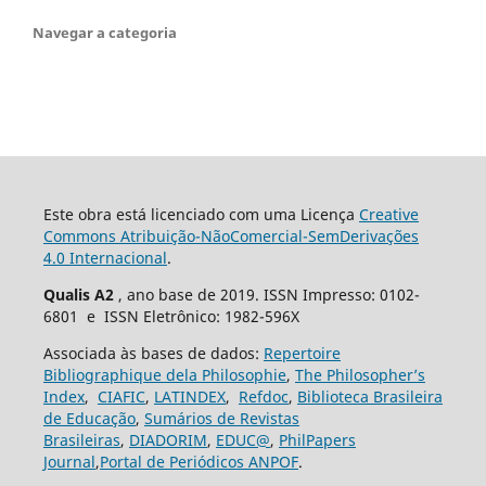
Navegar a categoria
Este obra está licenciado com uma Licença
Creative
Commons Atribuição-NãoComercial-SemDerivações
4.0 Internacional
.
Qualis A2
, ano base de 2019. ISSN Impresso: 0102-
6801 e ISSN Eletrônico: 1982-596X
Associada às bases de dados:
Repertoire
Bibliographique dela Philosophie
,
The Philosopher’s
Index
,
CIAFIC
,
LATINDEX
,
Refdoc
,
Biblioteca Brasileira
de Educação
,
Sumários de Revistas
Brasileiras
,
DIADORIM
,
EDUC@
,
PhilPapers
Journal
,
Portal de Periódicos ANPOF
.