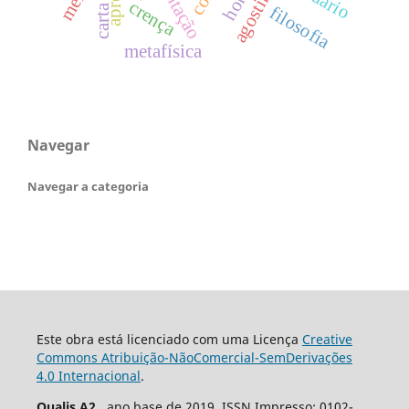
carta ii
crença
filosofia
metafísica
Navegar
Navegar a categoria
Este obra está licenciado com uma Licença
Creative
Commons Atribuição-NãoComercial-SemDerivações
4.0 Internacional
.
Qualis A2
, ano base de 2019. ISSN Impresso: 0102-