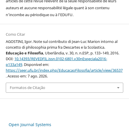
articles de cette revue relèvent de la seule responsabilité de leurs
auteurs et aucune responsabilité légale quant à son contenu
n'incombe au périodique ou à l’EDUFU.
Como Citar
AGOSTINI, Igor. Note sul contributo di Jean-Luc Marion intorno al
concetto di philosophia prima fra Descartes e la Scolastica.
Educação e Filosofia
, Uberlândia, v. 30, n. n.ESP, p. 133–149, 2016.
DOI:
10.14393/REVEDFIL.issn.0102-6801.v30nEspeciala2016-
p133a149
. Disponível em:
https://seer.ufu.br/index.php/EducacaoFilosofia/article/view/36537
. Acesso em: 7 ago. 2026.
Formatos de Citação
Open Journal Systems