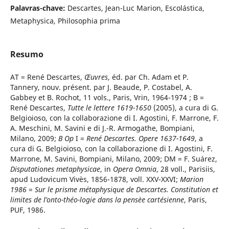
Palavras-chave:
Descartes, Jean-Luc Marion, Escolástica,
Metaphysica, Philosophia prima
Resumo
AT = René Descartes,
Œuvres
, éd. par Ch. Adam et P.
Tannery, nouv. présent. par J. Beaude, P. Costabel, A.
Gabbey et B. Rochot, 11 vols., Paris, Vrin, 1964-1974 ; B =
René Descartes,
Tutte le lettere 1619-1650
(2005), a cura di G.
Belgioioso, con la collaborazione di I. Agostini, F. Marrone, F.
A. Meschini, M. Savini e di J.-R. Armogathe, Bompiani,
Milano, 2009;
B Op
I =
René Descartes. Opere 1637-1649
, a
cura di G. Belgioioso, con la collaborazione di I. Agostini, F.
Marrone, M. Savini, Bompiani, Milano, 2009; DM = F. Suárez,
Disputationes metaphysicae
, in
Opera Omnia
, 28 voll., Parisiis,
apud Ludovicum Vivès, 1856-1878, voll. XXV-XXVI;
Marion
1986
=
Sur le prisme métaphysique de Descartes. Constitution et
limites de l’onto-théo-logie dans la pensèe cartésienne
, Paris,
PUF, 1986.