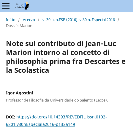
Início
/
Acervo
/
v. 30 n. n.ESP (2016): v.30 n. Especial 2016
/
Dossiê: Marion
Note sul contributo di Jean-Luc
Marion intorno al concetto di
philosophia prima fra Descartes e
la Scolastica
Igor Agostini
Professor de Filosofia da Universidade do Salento (Lecce).
DOI:
https://doi.org/10.14393/REVEDFIL.issn.0102-
6801.v30nEspeciala2016-p133a149