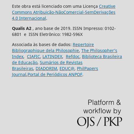
Este obra está licenciado com uma Licença
Creative
Commons Atribuição-NãoComercial-SemDerivações
4.0 Internacional
.
Qualis A2
, ano base de 2019. ISSN Impresso: 0102-
6801 e ISSN Eletrônico: 1982-596X
Associada às bases de dados:
Repertoire
Bibliographique dela Philosophie
,
The Philosopher’s
Index
,
CIAFIC
,
LATINDEX
,
Refdoc
,
Biblioteca Brasileira
de Educação
,
Sumários de Revistas
Brasileiras
,
DIADORIM
,
EDUC@
,
PhilPapers
Journal
,
Portal de Periódicos ANPOF
.