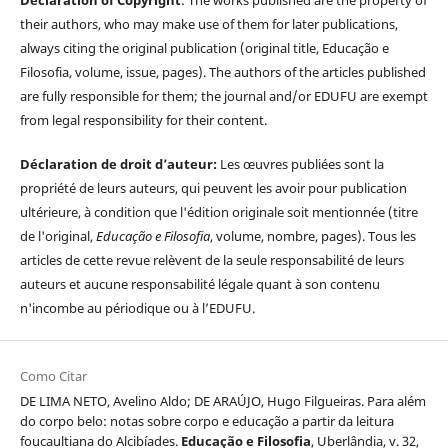
Declaration of Copyright
: The works published are the property of
their authors, who may make use of them for later publications,
always citing the original publication (original title, Educação e
Filosofia, volume, issue, pages). The authors of the articles published
are fully responsible for them; the journal and/or EDUFU are exempt
from legal responsibility for their content.
Déclaration de droit d’auteur:
Les œuvres publiées sont la
propriété de leurs auteurs, qui peuvent les avoir pour publication
ultérieure, à condition que l'édition originale soit mentionnée (titre
de l'original,
Educação e Filosofia
, volume, nombre, pages). Tous les
articles de cette revue relèvent de la seule responsabilité de leurs
auteurs et aucune responsabilité légale quant à son contenu
n'incombe au périodique ou à l’EDUFU.
Como Citar
DE LIMA NETO, Avelino Aldo; DE ARAÚJO, Hugo Filgueiras. Para além
do corpo belo: notas sobre corpo e educação a partir da leitura
foucaultiana do Alcibíades.
Educação e Filosofia
, Uberlândia, v. 32,