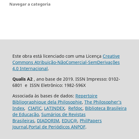
Navegar a categoria
Este obra está licenciado com uma Licença
Creative
Commons Atribuição-NãoComercial-SemDerivações
4.0 Internacional
.
Qualis A2
, ano base de 2019. ISSN Impresso: 0102-
6801 e ISSN Eletrônico: 1982-596X
Associada às bases de dados:
Repertoire
Bibliographique dela Philosophie
,
The Philosopher’s
Index
,
CIAFIC
,
LATINDEX
,
Refdoc
,
Biblioteca Brasileira
de Educação
,
Sumários de Revistas
Brasileiras
,
DIADORIM
,
EDUC@
,
PhilPapers
Journal
,
Portal de Periódicos ANPOF
.