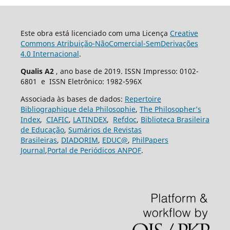
Este obra está licenciado com uma Licença
Creative
Commons Atribuição-NãoComercial-SemDerivações
4.0 Internacional
.
Qualis A2
, ano base de 2019. ISSN Impresso: 0102-
6801 e ISSN Eletrônico: 1982-596X
Associada às bases de dados:
Repertoire
Bibliographique dela Philosophie
,
The Philosopher’s
Index
,
CIAFIC
,
LATINDEX
,
Refdoc
,
Biblioteca Brasileira
de Educação
,
Sumários de Revistas
Brasileiras
,
DIADORIM
,
EDUC@
,
PhilPapers
Journal
,
Portal de Periódicos ANPOF
.