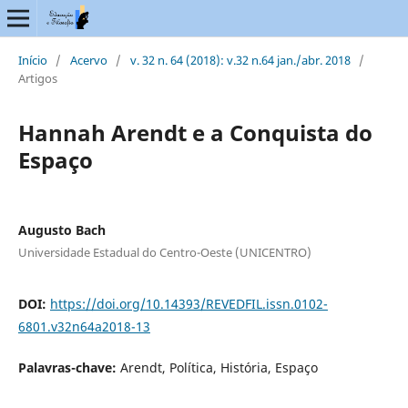
Início
/
Acervo
/
v. 32 n. 64 (2018): v.32 n.64 jan./abr. 2018
/
Artigos
Hannah Arendt e a Conquista do
Espaço
Augusto Bach
Universidade Estadual do Centro-Oeste (UNICENTRO)
DOI:
https://doi.org/10.14393/REVEDFIL.issn.0102-
6801.v32n64a2018-13
Palavras-chave:
Arendt, Política, História, Espaço