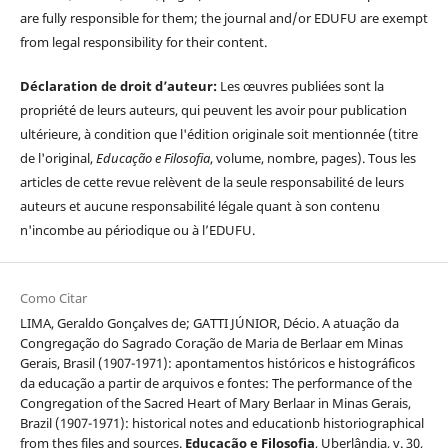
are fully responsible for them; the journal and/or EDUFU are exempt
from legal responsibility for their content.
Déclaration de droit d’auteur:
Les œuvres publiées sont la
propriété de leurs auteurs, qui peuvent les avoir pour publication
ultérieure, à condition que l'édition originale soit mentionnée (titre
de l'original,
Educação e Filosofia
, volume, nombre, pages). Tous les
articles de cette revue relèvent de la seule responsabilité de leurs
auteurs et aucune responsabilité légale quant à son contenu
n'incombe au périodique ou à l’EDUFU.
Como Citar
LIMA, Geraldo Gonçalves de; GATTI JÚNIOR, Décio. A atuação da
Congregação do Sagrado Coração de Maria de Berlaar em Minas
Gerais, Brasil (1907-1971): apontamentos históricos e histográficos
da educação a partir de arquivos e fontes: The performance of the
Congregation of the Sacred Heart of Mary Berlaar in Minas Gerais,
Brazil (1907-1971): historical notes and educationb historiographical
from thes files and sources.
Educação e Filosofia
, Uberlândia, v. 30,