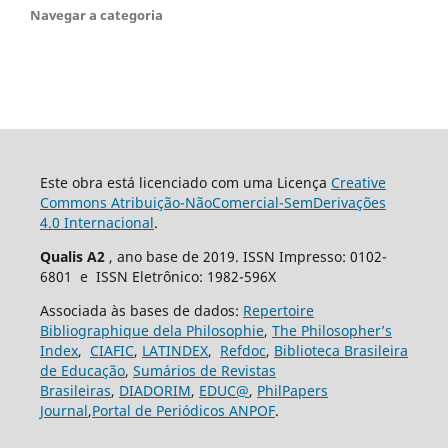
Navegar a categoria
Este obra está licenciado com uma Licença
Creative
Commons Atribuição-NãoComercial-SemDerivações
4.0 Internacional
.
Qualis A2
, ano base de 2019. ISSN Impresso: 0102-
6801 e ISSN Eletrônico: 1982-596X
Associada às bases de dados:
Repertoire
Bibliographique dela Philosophie
,
The Philosopher’s
Index
,
CIAFIC
,
LATINDEX
,
Refdoc
,
Biblioteca Brasileira
de Educação
,
Sumários de Revistas
Brasileiras
,
DIADORIM
,
EDUC@
,
PhilPapers
Journal
,
Portal de Periódicos ANPOF
.