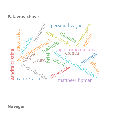
Palavras-chave
homenagem
memorial
personalização
apresentação
metafísica
filosofia
ensino
obituário
apresentacaodossie
tradução
agostinho da silva
sandra cristina
dossiêagostinhodasilva
crença
educação
corpos
brief
carta ii
j. nav.
gênero
modo de vida
diferenças
cartografia
matthew lipman
Navegar