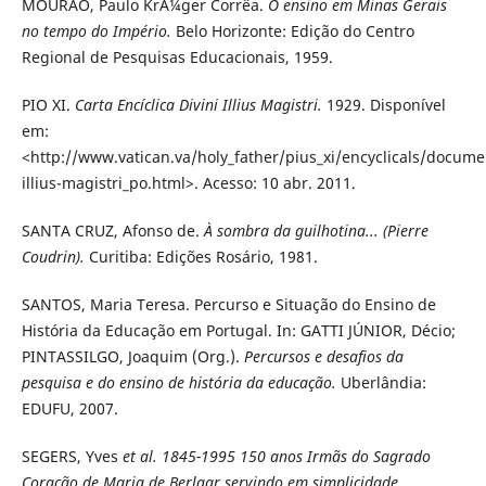
MOURÃO, Paulo KrÃ¼ger Corrêa.
O ensino em Minas Gerais
no tempo do Império.
Belo Horizonte: Edição do Centro
Regional de Pesquisas Educacionais, 1959.
PIO XI.
Carta Encíclica Divini Illius Magistri.
1929. Disponível
em:
<http://www.vatican.va/holy_father/pius_xi/encyclicals/docume
illius-magistri_po.html>. Acesso: 10 abr. 2011.
SANTA CRUZ, Afonso de.
À sombra da guilhotina... (Pierre
Coudrin).
Curitiba: Edições Rosário, 1981.
SANTOS, Maria Teresa. Percurso e Situação do Ensino de
História da Educação em Portugal. In: GATTI JÚNIOR, Décio;
PINTASSILGO, Joaquim (Org.).
Percursos e desafios da
pesquisa e do ensino de história da
educação.
Uberlândia:
EDUFU, 2007.
SEGERS, Yves
et al. 1845-1995 150 anos Irmãs do Sagrado
Coração de Maria de Berlaar servindo em simplicidade
.