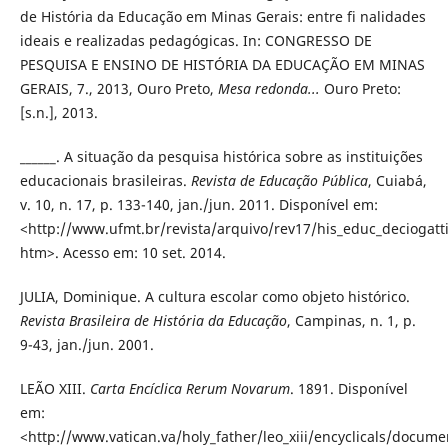
de História da Educação em Minas Gerais: entre fi nalidades
ideais e realizadas pedagógicas. In: CONGRESSO DE
PESQUISA E ENSINO DE HISTÓRIA DA EDUCAÇÃO EM MINAS
GERAIS, 7., 2013, Ouro Preto,
Mesa redonda...
Ouro Preto:
[s.n.], 2013.
______. A situação da pesquisa histórica sobre as instituições
educacionais brasileiras.
Revista de Educação Pública
, Cuiabá,
v. 10, n. 17, p. 133-140, jan./jun. 2011. Disponível em:
<http://www.ufmt.br/revista/arquivo/rev17/his_educ_deciogatti
htm>. Acesso em: 10 set. 2014.
JULIA, Dominique. A cultura escolar como objeto histórico.
Revista Brasileira de História da Educação
, Campinas, n. 1, p.
9-43, jan./jun. 2001.
LEÃO XIII.
Carta Encíclica Rerum Novarum
. 1891. Disponível
em:
<http://www.vatican.va/holy_father/leo_xiii/encyclicals/documen