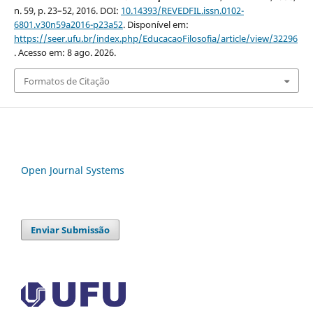
n. 59, p. 23–52, 2016. DOI:
10.14393/REVEDFIL.issn.0102-
6801.v30n59a2016-p23a52
. Disponível em:
https://seer.ufu.br/index.php/EducacaoFilosofia/article/view/32296
. Acesso em: 8 ago. 2026.
Formatos de Citação
Open Journal Systems
Enviar Submissão