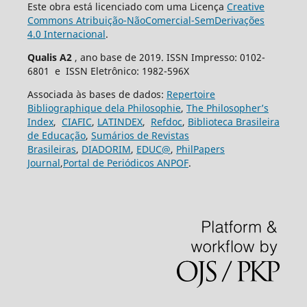
Este obra está licenciado com uma Licença
Creative
Commons Atribuição-NãoComercial-SemDerivações
4.0 Internacional
.
Qualis A2
, ano base de 2019. ISSN Impresso: 0102-
6801 e ISSN Eletrônico: 1982-596X
Associada às bases de dados:
Repertoire
Bibliographique dela Philosophie
,
The Philosopher’s
Index
,
CIAFIC
,
LATINDEX
,
Refdoc
,
Biblioteca Brasileira
de Educação
,
Sumários de Revistas
Brasileiras
,
DIADORIM
,
EDUC@
,
PhilPapers
Journal
,
Portal de Periódicos ANPOF
.