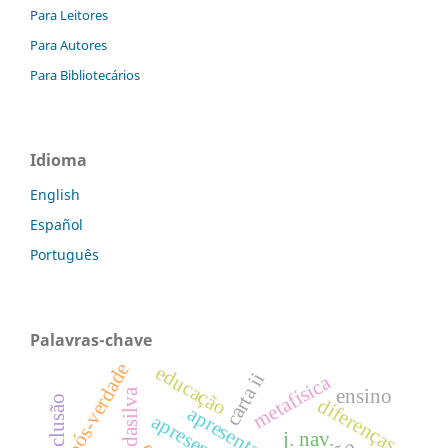
Para Leitores
Para Autores
Para Bibliotecários
Idioma
English
Español
Português
Palavras-chave
pós-verdade
educação
carta ii
metafísica
ensino
diferenças
apresentação
j. nav.