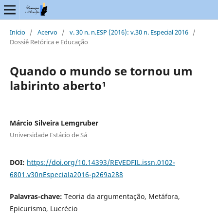
Início
/
Acervo
/
v. 30 n. n.ESP (2016): v.30 n. Especial 2016
/
Dossiê Retórica e Educação
Quando o mundo se tornou um
labirinto aberto¹
Márcio Silveira Lemgruber
Universidade Estácio de Sá
DOI:
https://doi.org/10.14393/REVEDFIL.issn.0102-
6801.v30nEspeciala2016-p269a288
Palavras-chave:
Teoria da argumentação, Metáfora,
Epicurismo, Lucrécio