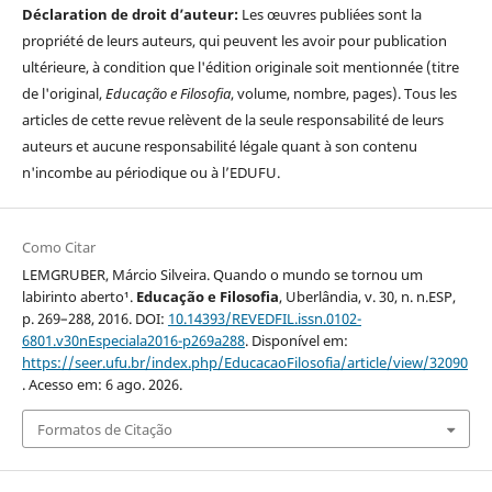
Déclaration de droit d’auteur:
Les œuvres publiées sont la
propriété de leurs auteurs, qui peuvent les avoir pour publication
ultérieure, à condition que l'édition originale soit mentionnée (titre
de l'original,
Educação e Filosofia
, volume, nombre, pages). Tous les
articles de cette revue relèvent de la seule responsabilité de leurs
auteurs et aucune responsabilité légale quant à son contenu
n'incombe au périodique ou à l’EDUFU.
Como Citar
LEMGRUBER, Márcio Silveira. Quando o mundo se tornou um
labirinto aberto¹.
Educação e Filosofia
, Uberlândia, v. 30, n. n.ESP,
p. 269–288, 2016. DOI:
10.14393/REVEDFIL.issn.0102-
6801.v30nEspeciala2016-p269a288
. Disponível em:
https://seer.ufu.br/index.php/EducacaoFilosofia/article/view/32090
. Acesso em: 6 ago. 2026.
Formatos de Citação