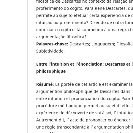
filosófica de Descartes no contexto da relação en
proferimento do cogito. Para René Descartes, 
permite ao sujeito efetuar certa experiência de d
intuição ou proferimento? Dizendo de outra form
enunciar o cogito está submetido à uma regra 
argumentação filosófica?
Palavras-chave:
Descartes; Linguagem; Filosofi
Subjetividade.
Entre l’intuition et l’énonciation: Descartes e
philosophique
Résumé:
La portée de cet article est examiner la
argumention philosophique de Descartes dans le
entre intuition et prononciation du cogito. Pour
procédure méthodique permet au sujet d’ effect
expérience de découverte de soi à soi, l’ intuiti
Autrement dit, l’ acte de prononcer ou énoncer le
une règle transcendante à l’ argumentation ph