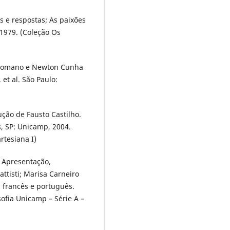
s e respostas; As paixões
, 1979. (Coleção Os
o Romano e Newton Cunha
 et al. São Paulo:
ução de Fausto Castilho.
, SP: Unicamp, 2004.
rtesiana I)
 Apresentação,
ttisti; Marisa Carneiro
m francês e português.
ofia Unicamp – Série A –