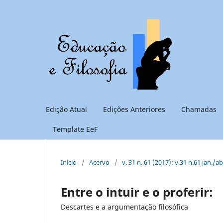
Edição Atual
Edições Anteriores
Chamadas
Template EeF
Início
/
Acervo
/
v. 31 n. 61 (2017): v.31 n.61 jan./a
Entre o intuir e o proferir:
Descartes e a argumentação filosófica