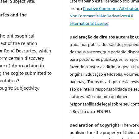
ée; Subjectivité.
Este trabalho está licenciado sob um
licença
Creative Commons Attribution
artes and the
NonCommercial-NoDerivatives 4.0
International License
.
the philosophical
Declaração de direitos autorais:
O
xt of the relation
trabalhos publicados são de proprie
For René Descartes, which
dos seus autores, que poderão dispor
orm certain discovery
para posteriores publicações, sempre
erance? Approaching in
fazendo constar a edição original (tít
g the cogito submitted to
original, Educação e Filosofia, volume,
entation?
páginas). Todos os artigos desta revi
ught; Subjectivity.
são de inteira responsabilidade de se
autores, não cabendo qualquer
responsabilidade legal sobre seu con
à Revista ou à EDUFU.
Declaration of Copyright
: The work
published are the property of their au