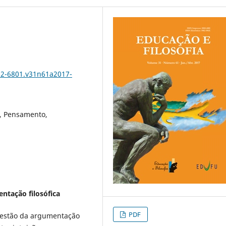
102-6801.v31n61a2017-
a, Pensamento,
entação filosófica
PDF
uestão da argumentação