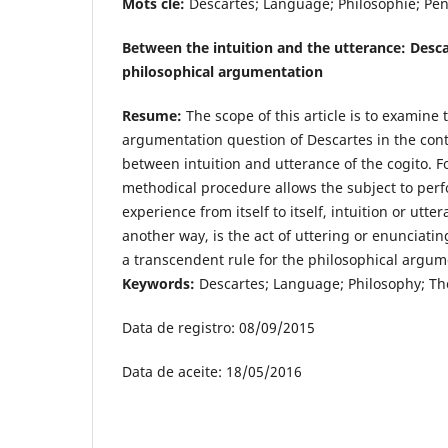
Mots clé:
Descartes; Language; Philosophie; Pens
Between the intuition and the utterance: Desc
philosophical argumentation
Resume:
The scope of this article is to examine 
argumentation question of Descartes in the conte
between intuition and utterance of the cogito. 
methodical procedure allows the subject to perf
experience from itself to itself, intuition or utt
another way, is the act of uttering or enunciatin
a transcendent rule for the philosophical argum
Keywords:
Descartes; Language; Philosophy; Tho
Data de registro: 08/09/2015
Data de aceite: 18/05/2016