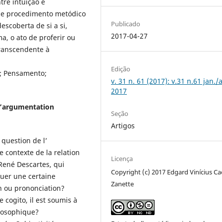
tre intuição e
que procedimento metódico
Publicado
escoberta de si a si,
2017-04-27
a, o ato de proferir ou
transcendente à
Edição
a; Pensamento;
v. 31 n. 61 (2017): v.31 n.61 jan./
2017
t l’argumentation
Seção
Artigos
 question de l’
 contexte de la relation
Licença
 René Descartes, qui
Copyright (c) 2017 Edgard Vinícius C
uer une certaine
Zanette
on ou prononciation?
 cogito, il est soumis à
ilosophique?