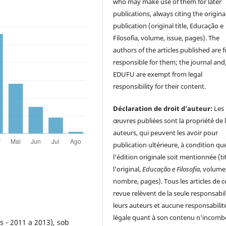
who may make use of them for later
publications, always citing the origina
publication (original title, Educação e
Filosofia, volume, issue, pages). The
authors of the articles published are f
responsible for them; the journal and
EDUFU are exempt from legal
responsibility for their content.
Déclaration de droit d’auteur:
Les
œuvres publiées sont la propriété de 
auteurs, qui peuvent les avoir pour
publication ultérieure, à condition qu
l'édition originale soit mentionnée (ti
l'original,
Educação e Filosofia
, volume
nombre, pages). Tous les articles de c
revue relèvent de la seule responsabil
leurs auteurs et aucune responsabilit
légale quant à son contenu n'incomb
s - 2011 a 2013), sob