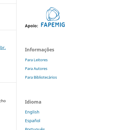
Apoio:
abr.
Informações
Para Leitores
Para Autores
Para Bibliotecários
acho
Idioma
English
Español
Português