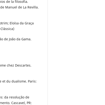
ios de la filosofia.
de Manuel de La Revilla.
Cotrim; Eloísa da Graça
 Clássica)
ção de João da Gama.
mme chez Descartes.
 et du dualisme. Paris:
es: da resolução de
mento. Cascavel, PR: