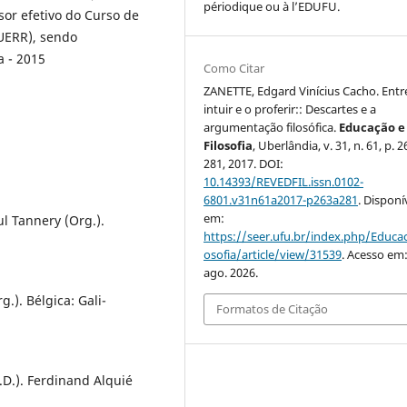
périodique ou à l’EDUFU.
sor efetivo do Curso de
(UERR), sendo
 - 2015
Como Citar
ZANETTE, Edgard Vinícius Cacho. Entr
intuir e o proferir:: Descartes e a
argumentação filosófica.
Educação e
Filosofia
, Uberlândia, v. 31, n. 61, p. 
281, 2017. DOI:
10.14393/REVEDFIL.issn.0102-
6801.v31n61a2017-p263a281
. Disponí
em:
l Tannery (Org.).
https://seer.ufu.br/index.php/Educac
osofia/article/view/31539
. Acesso em:
ago. 2026.
g.). Bélgica: Gali-
Formatos de Citação
.D.). Ferdinand Alquié