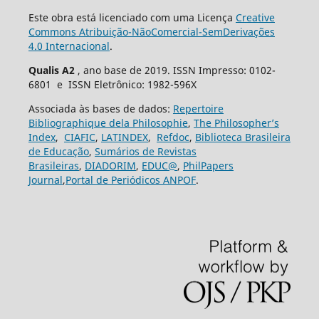
Este obra está licenciado com uma Licença
Creative
Commons Atribuição-NãoComercial-SemDerivações
4.0 Internacional
.
Qualis A2
, ano base de 2019. ISSN Impresso: 0102-
6801 e ISSN Eletrônico: 1982-596X
Associada às bases de dados:
Repertoire
Bibliographique dela Philosophie
,
The Philosopher’s
Index
,
CIAFIC
,
LATINDEX
,
Refdoc
,
Biblioteca Brasileira
de Educação
,
Sumários de Revistas
Brasileiras
,
DIADORIM
,
EDUC@
,
PhilPapers
Journal
,
Portal de Periódicos ANPOF
.