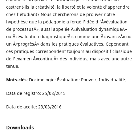
castrent-ils la créativité, la liberté et la volonté d'apprendre
chez l'étudiant? Nous chercherons de prouver notre
hypothèse que la pédagogie a forgé l'idée d 'Â«évaluation
de processusÂ», aussi appelée Â«évaluation dynamiqueÂ»
ou Â«évaluation diagnostiqueÂ», comme une Â«avanceÂ» ou
un Â«progrèsÂ» dans les pratiques évaluatives. Cependant,
ces pratiques correspondent toujours au dispositif classique
de l'examen Â«continuÂ» des individus, mais avec une autre
tenue.
Mots-clés
: Docimologie; Évaluation; Pouvoir; Individualité.
Data de registro: 25/08/2015
Data de aceite: 23/03/2016
Downloads