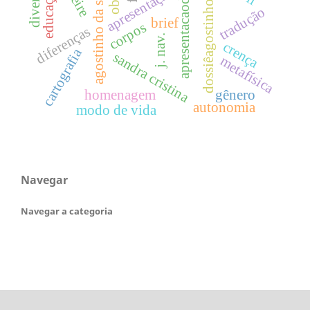
dossiêagostinhodasilva
apresentacaodossie
agostinho da silva
apresentação
educação
tradução
brief
corpos
diferenças
j. nav.
crença
cartografia
sandra cristina
metafísica
homenagem
gênero
autonomia
modo de vida
Navegar
Navegar a categoria