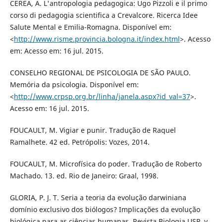
CEREA, A. L'antropologia pedagogica: Ugo Pizzoli e il primo
corso di pedagogia scientifica a Crevalcore. Ricerca Idee
Salute Mental e Emilia-Romagna. Disponível em:
<
http://www.risme.provincia.bologna.it/index.html
>. Acesso
em: Acesso em: 16 jul. 2015.
CONSELHO REGIONAL DE PSICOLOGIA DE SÃO PAULO.
Memória da psicologia. Disponível em:
<
http://www.crpsp.org.br/linha/janela.aspx?id_val=37
>.
Acesso em: 16 jul. 2015.
FOUCAULT, M. Vigiar e punir. Tradução de Raquel
Ramalhete. 42 ed. Petrópolis: Vozes, 2014.
FOUCAULT, M. Microfísica do poder. Tradução de Roberto
Machado. 13. ed. Rio de Janeiro: Graal, 1998.
GLORIA, P. J. T. Seria a teoria da evolução darwiniana
domínio exclusivo dos biólogos? Implicações da evolução
biológica para as ciências humanas, Revista Biologia USP. v.