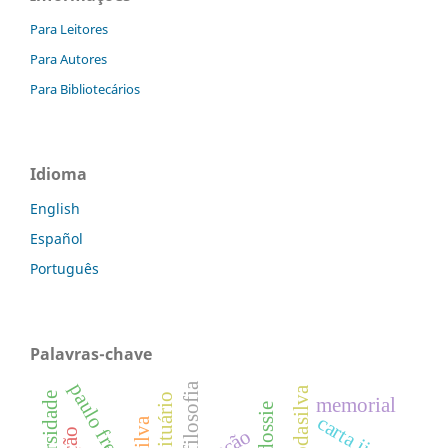
Para Leitores
Para Autores
Para Bibliotecários
Idioma
English
Español
Português
Palavras-chave
paulo freire
filosofia
diversidade
obituário
memorial
carta ii