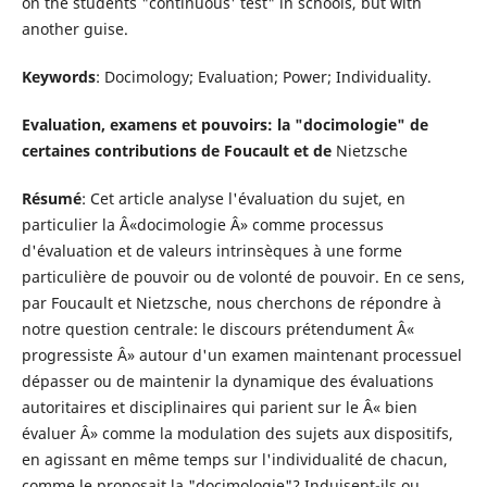
on the students "continuous' test" in schools, but with
another guise.
Keywords
: Docimology; Evaluation; Power; Individuality.
Evaluation, examens et pouvoirs: la "docimologie" de
certaines contributions de Foucault et de
Nietzsche
Résumé
: Cet article analyse l'évaluation du sujet, en
particulier la Â«docimologie Â» comme processus
d'évaluation et de valeurs intrinsèques à une forme
particulière de pouvoir ou de volonté de pouvoir. En ce sens,
par Foucault et Nietzsche, nous cherchons de répondre à
notre question centrale: le discours prétendument Â«
progressiste Â» autour d'un examen maintenant processuel
dépasser ou de maintenir la dynamique des évaluations
autoritaires et disciplinaires qui parient sur le Â« bien
évaluer Â» comme la modulation des sujets aux dispositifs,
en agissant en même temps sur l'individualité de chacun,
comme le proposait la "docimologie"? Induisent-ils ou