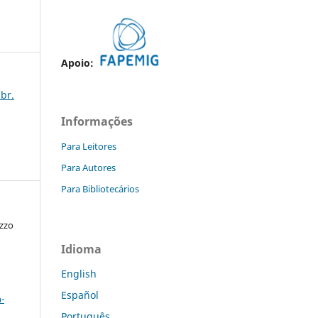
Apoio:
abr.
Informações
Para Leitores
Para Autores
Para Bibliotecários
azzo
Idioma
English
a
Español
-
Português