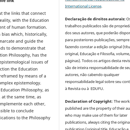
ve link
International License
.
t the links that connect
Declaração de direitos autorais:
O
eality, with the Education
trabalhos publicados são de proprie
xtent of human formation.
dos seus autores, que poderão dispor
ias which, historically,
para posteriores publicações, sempre
marcate and guide the
fazendo constar a edição original (tít
nds to demonstrate that
original, Educação e Filosofia, volume,
tion Philosophy, has the
páginas). Todos os artigos desta revi
epistemological issues of
são de inteira responsabilidade de se
ection the Education
autores, não cabendo qualquer
 reframed by means of a
responsabilidade legal sobre seu con
complex epistemology.
à Revista ou à EDUFU.
 Education Philosophy, as
 at the same time, as
Declaration of Copyright
: The work
omplemente each other,
published are the property of their au
ssible to conclude
who may make use of them for later
cations to the Philosophy
publications, always citing the origina
publication (original title, Educação e