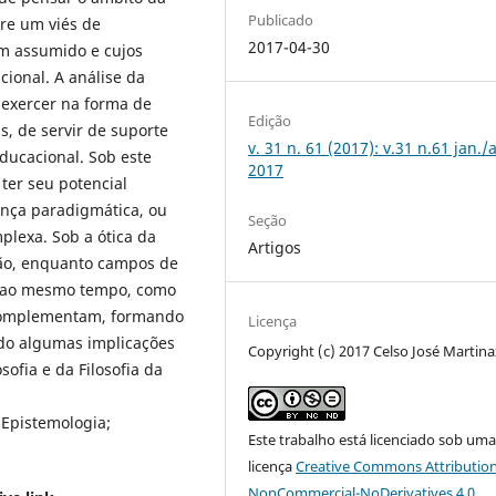
Publicado
re um viés de
2017-04-30
em assumido e cujos
ional. A análise da
e exercer na forma de
Edição
s, de servir de suporte
v. 31 n. 61 (2017): v.31 n.61 jan./
ducacional. Sob este
2017
ter seu potencial
ança paradigmática, ou
Seção
lexa. Sob a ótica da
Artigos
ação, enquanto campos de
, ao mesmo tempo, como
rcomplementam, formando
Licença
ndo algumas implicações
Copyright (c) 2017 Celso José Martin
ofia e da Filosofia da
; Epistemologia;
Este trabalho está licenciado sob um
licença
Creative Commons Attribution
NonCommercial-NoDerivatives 4.0