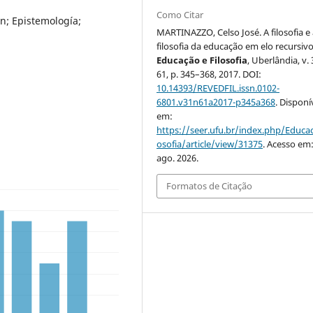
Como Citar
ón; Epistemología;
MARTINAZZO, Celso José. A filosofia e
filosofia da educação em elo recursivo
Educação e Filosofia
, Uberlândia, v. 
61, p. 345–368, 2017. DOI:
10.14393/REVEDFIL.issn.0102-
6801.v31n61a2017-p345a368
. Disponí
em:
https://seer.ufu.br/index.php/Educac
osofia/article/view/31375
. Acesso em:
ago. 2026.
Formatos de Citação