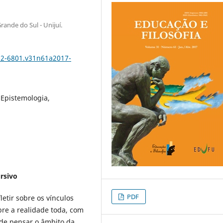
ande do Sul - Unijuí.
102-6801.v31n61a2017-
, Epistemologia,
ursivo
PDF
letir sobre os vínculos
bre a realidade toda, com
a de pensar o âmbito da