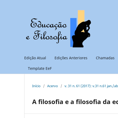
Edição Atual
Edições Anteriores
Chamadas
Template EeF
Início
/
Acervo
/
v. 31 n. 61 (2017): v.31 n.61 jan./a
A filosofia e a filosofia da