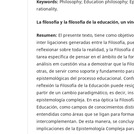
Keywords:
Philosophy; Education philosophy; E
rationality.
La filosofía y la filosofía de la educación, un ví
Resumen:
El presente texto, tiene como objetivo
inter ligaciones generadas entre la Filosofía, pu
reflexionar sobre toda la realidad, y la Filosofía
tarea específica de pensar en el ámbito de la f
análisis em cuestión visa a demostrar que la Filos
otras, de servir como soporte y fundamento para
epistemológicas del processo educacional. Con
reflexión la Filosofía de la Educación puede resi
partir de un cambio paradigmático, es decir, in
epistemología compleja. En esa óptica la Filosofía
Educación, como campos de conocimientos disti
entendidas como áreas que se ligan para formar
intercomplementan. De esta manera, se conclu
implicaciones de la Epistemología Compleja para