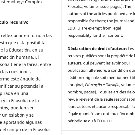
pistemology; Complex
Filosofia, volume, issue, pages). The
authors of the articles published are f
responsible for them; the journal and
nculo recursivo
EDUFU are exempt from legal
 reflexionar en torno a las
responsibility for their content.
esto que esta posibilita
Déclaration de droit d’auteur:
Les
 de la Educación, en su
œuvres publiées sont la propriété de 
ormación humana. El
auteurs, qui peuvent les avoir pour
ofía tiene la tarea, entre
publication ultérieure, à condition qu
 las cuestiones
l'édition originale soit mentionnée (ti
forme este ángulo de
l'original,
Educação e Filosofia
, volume
gnificar su potencial a
nombre, pages). Tous les articles de c
spirada en una
revue relèvent de la seule responsabil
 y la Filosofía de la
leurs auteurs et aucune responsabilit
ntos, pueden ser
légale quant à son contenu n'incomb
 un eslabón y se
périodique ou à l’EDUFU.
ye aportando algunas
 el campo de la Filosofía