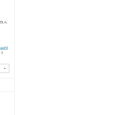
29, n.
aoFil
 7