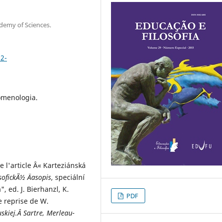
ademy of Sciences.
02-
nomenologia.
e l'article Â« Karteziánská
sofickÃ½ Äasopis
, speciální
, ed. J. Bierhanzl, K.
PDF
 reprise de W.
uskiej.Â
Sartre, Merleau-