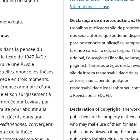
aquela do sujeito
International License
.
Declaração de direitos autorais:
O
omenologia.
trabalhos publicados são de proprie
vinas
dos seus autores, que poderão dispor
para posteriores publicações, sempre
ns dans la pensée du
fazendo constar a edição original (tít
 le texte de 1947 Â«De
original, Educação e Filosofia, volume,
truire une Â«voie
páginas). Todos os artigos desta revi
quelle annonce les thèses
são de inteira responsabilidade de se
rocède en trois moments.
autores, não cabendo qualquer
érience originaire d'une
responsabilidade legal sobre seu con
e et son surgissement à
à Revista ou à EDUFU.
renforcée par Levinas par
alité pour aboutir à la
Declaration of Copyright
: The work
ant décrits dans une
published are the property of their au
MeditaÂ­tiones,
convergent
who may make use of them for later
que de la thèse
publications, always citing the origina
ndu comme
res cogitans
, la
publication (original title, Educação e