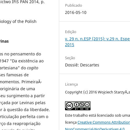
ctwo IFiS PAN 2014, p.
Publicado
2016-05-10
ology of the Polish
Edição
v. 29 n. n.ESP (2015): v.29 n. Espe
vinas
2015
nos no pensamento do
Seção
 1947 "Da existência ao
Dossiê: Descartes
cartesiana" do
cogito
ses famosas de
s momentos. PrimeiraÂ­
Licença
originária de uma
Copyright (c) 2016 Wojciech StarzyÅ„s
eu surgimento a partir
orçada por Levinas pelas
r à questão da liberdade.
Este trabalho está licenciado sob um
ticulação perfeita com o
licença
Creative Commons Attribution
rço da reapropriação
NonCommercial-NoDerivatives 4.0