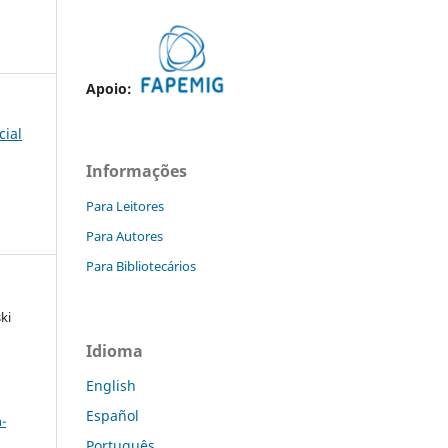
Apoio:
cial
Informações
Para Leitores
Para Autores
Para Bibliotecários
ki
Idioma
English
a
Español
-
Português