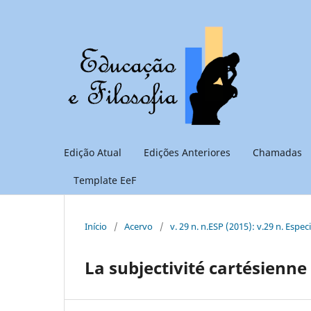
Edição Atual
Edições Anteriores
Chamadas
Template EeF
Início
/
Acervo
/
v. 29 n. n.ESP (2015): v.29 n. Espec
La subjectivité cartésienne