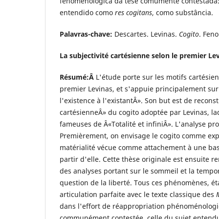
fenomenológica da tese comumente contestada: 
entendido como
res cogitans
, como substância.
Palavras-chave
:
Descartes. Levinas.
Cogito
. Fen
La subjectivité cartésienne selon le premier Le
Résumé:Â
L'étude porte sur les motifs cartésie
premier Levinas, et s'appuie principalement sur
l'existence à l'existantÂ». Son but est de recons
cartésienneÂ» du cogito adoptée par Levinas, la
fameuses de Â«Totalité et infiniÂ». L'analyse p
Premièrement, on envisage le cogito comme exp
matérialité vécue comme attachement à une bas
partir d'elle. Cette thèse originale est ensuite 
des analyses portant sur le sommeil et la tempor
question de la liberté. Tous ces phénomènes, ét
articulation parfaite avec le texte classique des
dans l'effort de réappropriation phénoménologi
communément contestée, celle du sujet ente