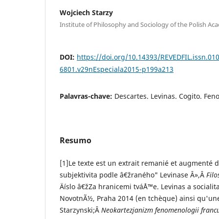
Wojciech Starzy
Institute of Philosophy and Sociology of the Polish Ac
DOI:
https://doi.org/10.14393/REVEDFIL.issn.01
6801.v29nEspeciala2015-p199a213
Palavras-chave:
Descartes. Levinas. Cogito. Fe
Resumo
[1]Le texte est un extrait remanié et augmenté d
subjektivita podle â€žraného" Levinase Â»,Â
Filo
Äíslo â€žZa hranicemi tváÅ™e. Levinas a socialita"
NovotnÃ½, Praha 2014 (en tchèque) ainsi qu'une
Starzynski;Â
Neokartezjanizm fenomenologii franc