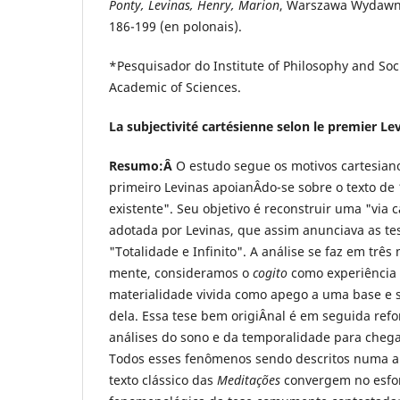
Ponty, Levinas, Henry, Marion
, Warszawa Wydawni
186-199 (en polonais).
*Pesquisador do Institute of Philosophy and Soci
Academic of Sciences.
La subjectivité cartésienne selon le premier Le
Resumo:Â
O estudo segue os motivos cartesia
primeiro Levinas apoianÂ­do-se sobre o texto de
existente". Seu objetivo é reconstruir uma "via 
adotada por Levinas, que assim anunciava as te
"Totalidade e Infinito". A análise se faz em trê
mente, consideramos o
cogito
como experiência 
materialidade vivida como apego a uma base e s
dela. Essa tese bem origiÂ­nal é em seguida ref
análises do sono e da temporalidade para chega
Todos esses fenômenos sendo descritos numa ar
texto clássico das
Meditações
convergem no esfo