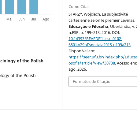
Como Citar
STARZY, Wojciech. La subjectivité
cartésienne selon le premier Levinas.
Educação e Filosofia
, Uberlândia, v. 
n.ESP, p. 199–213, 2016. DOI:
10.14393/REVEDFIL.issn.0102-
6801.v29nEspeciala2015-p199a213
.
Disponível em:
https://seer.ufu.br/index.php/Educac
ciology of the Polish
osofia/article/view/30738
. Acesso em:
ago. 2026.
logy of the Polish
Formatos de Citação