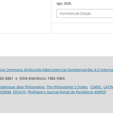
ago. 2026.
Formatos de Citação
tive Commons Atribuição-NãoComercial-SemDerivações 4.0 Interna
102-6801 e ISSN Eletrônico: 1982-596X
graphique dela Philosophie
,
The Philosopher’s Index
,
CIAFIC
,
LATI
DORIM
,
EDUC@
,
PhilPapers Journal
,
Portal de Periódicos ANPOF
.