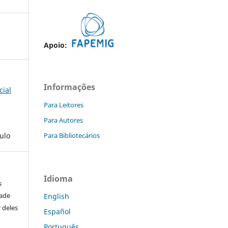
Apoio:
Informações
cial
Para Leitores
Para Autores
ulo
Para Bibliotecários
Idioma
s
dade
English
 deles
Español
Português