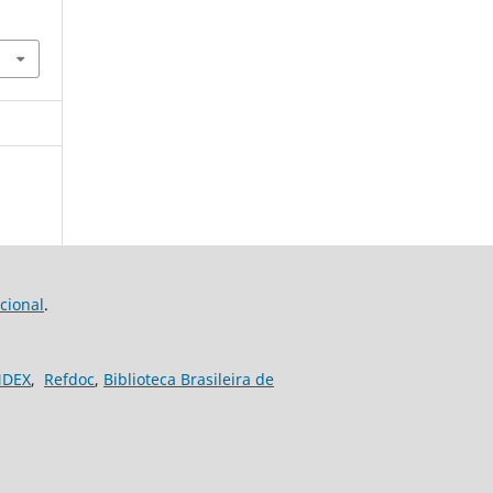
cional
.
NDEX
,
Refdoc
,
Biblioteca Brasileira de