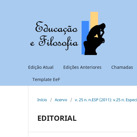
Edição Atual
Edições Anteriores
Chamadas
Template EeF
Início
/
Acervo
/
v. 25 n. n.ESP (2011): v.25 n. Espec
EDITORIAL