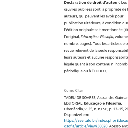
Déclaration de droit d’auteur:
Les
œuvres publiées sont la propriété de 
auteurs, qui peuvent les avoir pour
publication ultérieure, à condition qu
l'édition originale soit mentionnée (ti
l'original,
Educação e Filosofia
, volume
nombre, pages). Tous les articles de c
revue relèvent de la seule responsabil
leurs auteurs et aucune responsabilit
légale quant à son contenu n'incomb
périodique ou à l’EDUFU.
Como Citar
TADEU DE SOARES, Alexandre Guimar
EDITORIAL.
Educação e Filosofia
,
Uberlândia, v. 25, n. n.ESP, p. 13–15, 2
Disponível em:
https://seer.ufu.br/index.php/Educac
osofia/article/view/30020
. Acesso em: