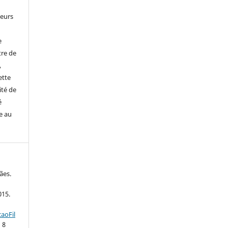
leurs
e
tre de
,
ette
ité de
é
e au
ães.
015.
aoFil
 8