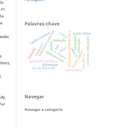
ulo
 nº,
sta
us
Palavras-chave
apresentacaodossie
dossiêagostinhodasilva
crença
sandra cristina
paulo freire
teúdo
obituário
cinema e educação
educação
tradução
ensino
memorial
j. nav.
brief
filosofia
carta ii
apresentação
homenagem
corpos
s
metafísica
agostinho da silva
thors,
diferenças
ato de filosofar
autonomia
l
Navegar
ully
/or
Navegar a categoria