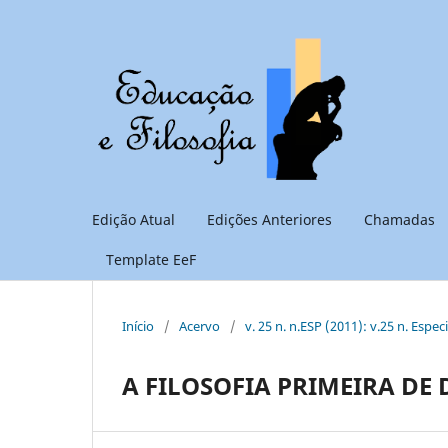
Edição Atual
Edições Anteriores
Chamadas
Template EeF
Início
/
Acervo
/
v. 25 n. n.ESP (2011): v.25 n. Espec
A FILOSOFIA PRIMEIRA DE