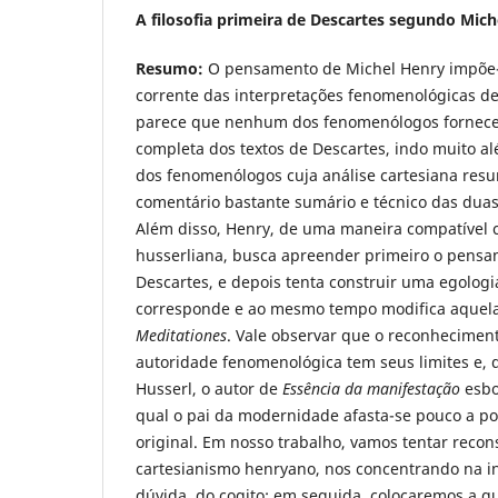
A filosofia primeira de Descartes segundo Mic
Resumo:
O pensamento de Michel Henry impõe
corrente das interpretações fenomenológicas de 
parece que nenhum dos fenomenólogos forneceu
completa dos textos de Descartes, indo muito al
dos fenomenólogos cuja análise cartesiana res
comentário bastante sumário e técnico das duas
Além disso, Henry, de uma maneira compatível 
husserliana, busca apreender primeiro o pensa
Descartes, e depois tenta construir uma egolog
corresponde e ao mesmo tempo modifica aquela
Meditationes
. Vale observar que o reconhecimen
autoridade fenomenológica tem seus limites e,
Husserl, o autor de
Essência da manifestação
esbo
qual o pai da modernidade afasta-se pouco a p
original. Em nosso trabalho, vamos tentar recons
cartesianismo henryano, nos concentrando na in
dúvida, do cogito; em seguida, colocaremos a qu