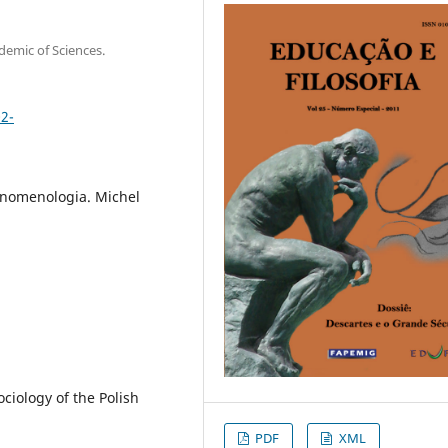
demic of Sciences.
02-
Fenomenologia. Michel
ciology of the Polish
PDF
XML