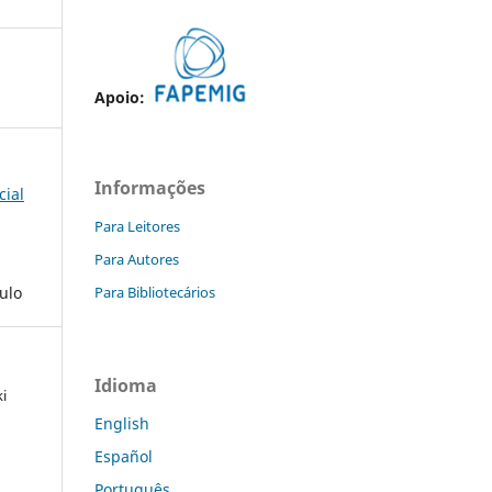
Apoio:
Informações
cial
Para Leitores
Para Autores
ulo
Para Bibliotecários
Idioma
i
English
Español
a
Português