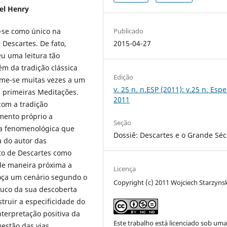
hel Henry
Publicado
-se como único na
2015-04-27
Descartes. De fato,
 uma leitura tão
ém da tradição clássica
Edição
ume-se muitas vezes a um
v. 25 n. n.ESP (2011): v.25 n. Espe
 primeiras Meditações.
2011
com a tradição
mento próprio a
Seção
ia fenomenológica que
Dossiê: Descartes e o Grande Séc
 do autor das
to de Descartes como
 de maneira próxima a
Licença
ça um cenário segundo o
Copyright (c) 2011 Wojciech Starzynsk
ouco da sua descoberta
truir a especificidade do
terpretação positiva da
Este trabalho está licenciado sob um
estão das vias