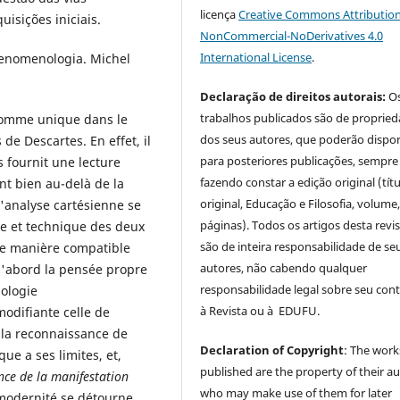
licença
Creative Commons Attribution
isições iniciais.
NonCommercial-NoDerivatives 4.0
International License
.
 Fenomenologia. Michel
Declaração de direitos autorais:
O
trabalhos publicados são de proprie
comme unique dans le
dos seus autores, que poderão dispor
e Descartes. En effet, il
para posteriores publicações, sempre
fournit une lecture
fazendo constar a edição original (tít
nt bien au-delà de la
original, Educação e Filosofia, volume,
'analyse cartésienne se
páginas). Todos os artigos desta revi
 et technique des deux
são de inteira responsabilidade de se
une manière compatible
autores, não cabendo qualquer
 d'abord la pensée propre
responsabilidade legal sobre seu con
gologie
à Revista ou à EDUFU.
odifiante celle de
 la reconnaissance de
Declaration of Copyright
: The work
ue a ses limites, et,
published are the property of their au
nce de la manifestation
who may make use of them for later
 modernité se détourne