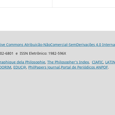
tive Commons Atribuição-NãoComercial-SemDerivações 4.0 Interna
102-6801 e ISSN Eletrônico: 1982-596X
graphique dela Philosophie
,
The Philosopher’s Index
,
CIAFIC
,
LATI
DORIM
,
EDUC@
,
PhilPapers Journal
,
Portal de Periódicos ANPOF
.