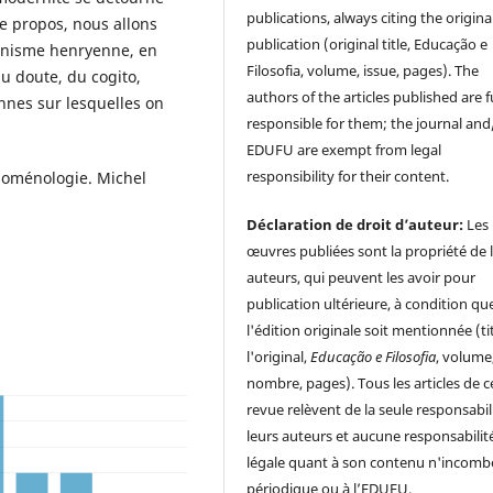
publications, always citing the origina
e propos, nous allons
publication (original title, Educação e
sianisme henryenne, en
Filosofia, volume, issue, pages). The
du doute, du cogito,
authors of the articles published are f
nnes sur lesquelles on
responsible for them; the journal and
EDUFU are exempt from legal
responsibility for their content.
noménologie. Michel
Déclaration de droit d’auteur:
Les
œuvres publiées sont la propriété de 
auteurs, qui peuvent les avoir pour
publication ultérieure, à condition qu
l'édition originale soit mentionnée (ti
l'original,
Educação e Filosofia
, volume
nombre, pages). Tous les articles de c
revue relèvent de la seule responsabil
leurs auteurs et aucune responsabilit
légale quant à son contenu n'incomb
périodique ou à l’EDUFU.