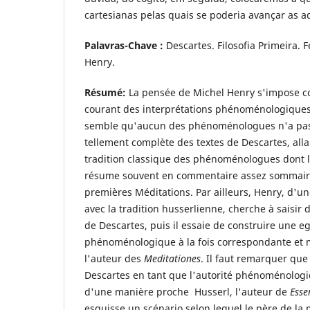
cartesianas pelas quais se poderia avançar as aqu
Palavras-Chave :
Descartes. Filosofia Primeira.
Henry.
Résumé:
La pensée de Michel Henry s'impose 
courant des interprétations phénoménologiques d
semble qu'aucun des phénoménologues n'a pas 
tellement complète des textes de Descartes, alla
tradition classique des phénoménologues dont l
résume souvent en commentaire assez sommaire
premières Méditations. Par ailleurs, Henry, d'
avec la tradition husserlienne, cherche à saisir
de Descartes, puis il essaie de construire une e
phénoménologique à la fois correspondante et m
l'auteur des
Meditationes
. Il faut remarquer que
Descartes en tant que l'autorité phénoménologiq
d'une manière proche Husserl, l'auteur de
Esse
esquisse un scénario selon lequel le père de la