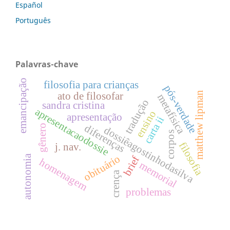
Español
Português
Palavras-chave
emancipação
filosofia para crianças
pós-verdade
ato de filosofar
matthew lipman
metafísica
tradução
sandra cristina
apresentacaodossie
ensino
apresentação
carta ii
diferenças
gênero
dossiêagostinhodasilva
corpos
filosofia
j. nav.
obituário
autonomia
brief
homenagem
memorial
crença
problemas