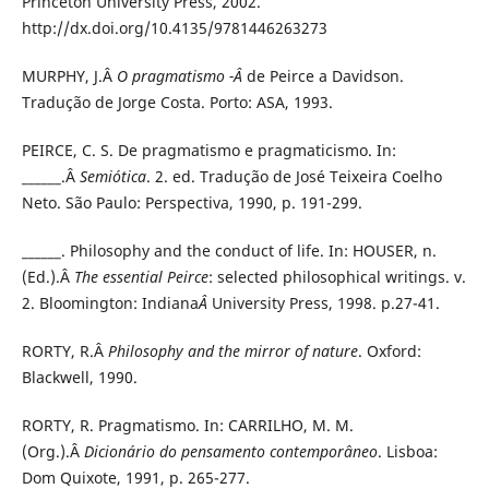
Princeton University Press, 2002.
http://dx.doi.org/10.4135/9781446263273
MURPHY, J.Â
O pragmatismo -Â
de Peirce a Davidson.
Tradução de Jorge Costa. Porto: ASA, 1993.
PEIRCE, C. S. De pragmatismo e pragmaticismo. In:
______.Â
Semiótica
. 2. ed. Tradução de José Teixeira Coelho
Neto. São Paulo: Perspectiva, 1990, p. 191-299.
______. Philosophy and the conduct of life. In: HOUSER, n.
(Ed.).Â
The essential Peirce
: selected philosophical writings. v.
2. Bloomington: Indiana
Â
University Press, 1998. p.27-41.
RORTY, R.Â
Philosophy and the mirror of nature
. Oxford:
Blackwell, 1990.
RORTY, R. Pragmatismo. In: CARRILHO, M. M.
(Org.).Â
Dicionário do pensamento contemporâneo
. Lisboa:
Dom Quixote, 1991, p. 265-277.