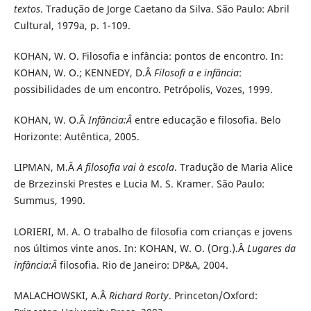
textos
. Tradução de Jorge Caetano da Silva. São Paulo: Abril
Cultural, 1979a, p. 1-109.
KOHAN, W. O. Filosofia e infância: pontos de encontro. In:
KOHAN, W. O.; KENNEDY, D.Â
Filosofi a e infância
:
possibilidades de um encontro. Petrópolis, Vozes, 1999.
KOHAN, W. O.Â
Infância:Â
entre educação e filosofia. Belo
Horizonte: Autêntica, 2005.
LIPMAN, M.Â
A filosofia vai à escola
. Tradução de Maria Alice
de Brzezinski Prestes e Lucia M. S. Kramer. São Paulo:
Summus, 1990.
LORIERI, M. A. O trabalho de filosofia com crianças e jovens
nos últimos vinte anos. In: KOHAN, W. O. (Org.).Â
Lugares da
infância:Â
filosofia. Rio de Janeiro: DP&A, 2004.
MALACHOWSKI, A.Â
Richard Rorty
. Princeton/Oxford: