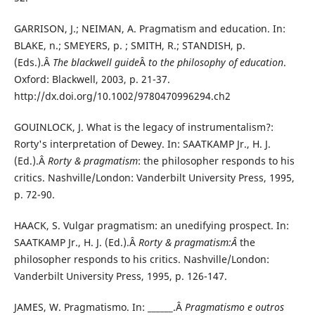
GARRISON, J.; NEIMAN, A. Pragmatism and education. In:
BLAKE, n.; SMEYERS, p. ; SMITH, R.; STANDISH, p.
(Eds.).Â
The blackwell guide
Â
to the philosophy of education
.
Oxford: Blackwell, 2003, p. 21-37.
http://dx.doi.org/10.1002/9780470996294.ch2
GOUINLOCK, J. What is the legacy of instrumentalism?:
Rorty's interpretation of Dewey. In: SAATKAMP Jr., H. J.
(Ed.).Â
Rorty & pragmatism
: the philosopher responds to his
critics. Nashville/London: Vanderbilt University Press, 1995,
p. 72-90.
HAACK, S. Vulgar pragmatism: an unedifying prospect. In:
SAATKAMP Jr., H. J. (Ed.).Â
Rorty & pragmatism:Â
the
philosopher responds to his critics. Nashville/London:
Vanderbilt University Press, 1995, p. 126-147.
JAMES, W. Pragmatismo. In: ______.Â
Pragmatismo e outros