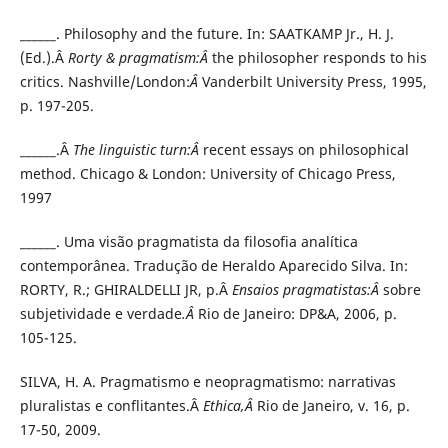
______. Philosophy and the future. In: SAATKAMP Jr., H. J.
(Ed.).Â
Rorty & pragmatism:Â
the philosopher responds to his
critics. Nashville/London:
Â
Vanderbilt University Press, 1995,
p. 197-205.
______.Â
The linguistic turn:Â
recent essays on philosophical
method. Chicago & London: University of Chicago Press,
1997
______. Uma visão pragmatista da filosofia analítica
contemporânea. Tradução de Heraldo Aparecido Silva. In:
RORTY, R.; GHIRALDELLI JR, p.Â
Ensaios pragmatistas:Â
sobre
subjetividade e verdade
.Â
Rio de Janeiro: DP&A, 2006, p.
105-125.
SILVA, H. A. Pragmatismo e neopragmatismo: narrativas
pluralistas e conflitantes.Â
Ethica,Â
Rio de Janeiro, v. 16, p.
17-50, 2009.