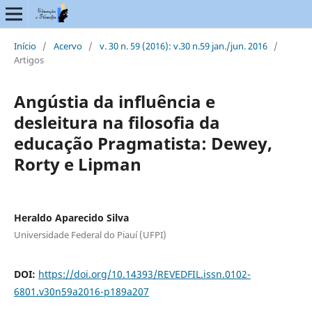
Início
/
Acervo
/
v. 30 n. 59 (2016): v.30 n.59 jan./jun. 2016
/
Artigos
Angústia da influência e
desleitura na filosofia da
educação Pragmatista: Dewey,
Rorty e Lipman
Heraldo Aparecido Silva
Universidade Federal do Piauí (UFPI)
DOI:
https://doi.org/10.14393/REVEDFIL.issn.0102-
6801.v30n59a2016-p189a207