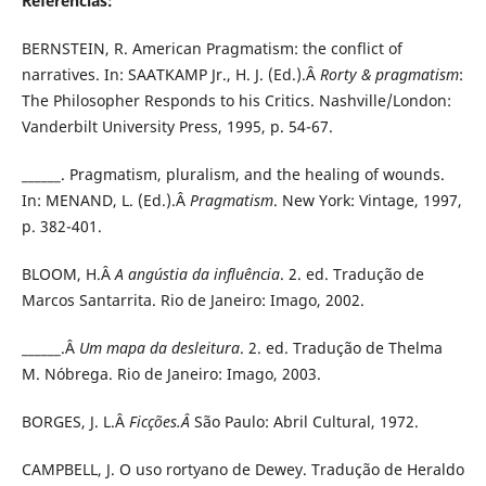
Referências:
BERNSTEIN, R. American Pragmatism: the conflict of
narratives. In: SAATKAMP Jr., H. J. (Ed.).Â
Rorty & pragmatism
:
The Philosopher Responds to his Critics. Nashville/London:
Vanderbilt University Press, 1995, p. 54-67.
______. Pragmatism, pluralism, and the healing of wounds.
In: MENAND, L. (Ed.).Â
Pragmatism
. New York: Vintage, 1997,
p. 382-401.
BLOOM, H.Â
A angústia da influência
. 2. ed. Tradução de
Marcos Santarrita. Rio de Janeiro: Imago, 2002.
______.Â
Um mapa da desleitura
. 2. ed. Tradução de Thelma
M. Nóbrega. Rio de Janeiro: Imago, 2003.
BORGES, J. L.Â
Ficções.Â
São Paulo: Abril Cultural, 1972.
CAMPBELL, J. O uso rortyano de Dewey. Tradução de Heraldo