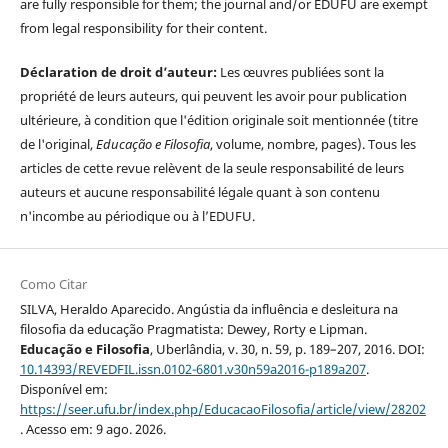
are fully responsible for them; the journal and/or EDUFU are exempt
from legal responsibility for their content.
Déclaration de droit d’auteur:
Les œuvres publiées sont la
propriété de leurs auteurs, qui peuvent les avoir pour publication
ultérieure, à condition que l'édition originale soit mentionnée (titre
de l'original,
Educação e Filosofia
, volume, nombre, pages). Tous les
articles de cette revue relèvent de la seule responsabilité de leurs
auteurs et aucune responsabilité légale quant à son contenu
n'incombe au périodique ou à l’EDUFU.
Como Citar
SILVA, Heraldo Aparecido. Angústia da influência e desleitura na
filosofia da educação Pragmatista: Dewey, Rorty e Lipman.
Educação e Filosofia
, Uberlândia, v. 30, n. 59, p. 189–207, 2016. DOI:
10.14393/REVEDFIL.issn.0102-6801.v30n59a2016-p189a207
.
Disponível em:
https://seer.ufu.br/index.php/EducacaoFilosofia/article/view/28202
. Acesso em: 9 ago. 2026.