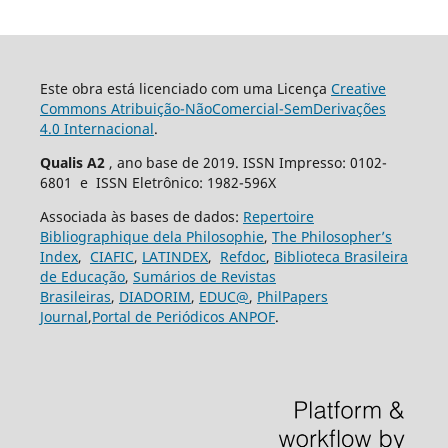
Este obra está licenciado com uma Licença
Creative
Commons Atribuição-NãoComercial-SemDerivações
4.0 Internacional
.
Qualis A2
, ano base de 2019. ISSN Impresso: 0102-
6801 e ISSN Eletrônico: 1982-596X
Associada às bases de dados:
Repertoire
Bibliographique dela Philosophie
,
The Philosopher’s
Index
,
CIAFIC
,
LATINDEX
,
Refdoc
,
Biblioteca Brasileira
de Educação
,
Sumários de Revistas
Brasileiras
,
DIADORIM
,
EDUC@
,
PhilPapers
Journal
,
Portal de Periódicos ANPOF
.