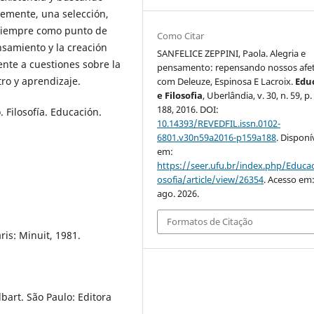
temente, una selección,
 siempre como punto de
Como Citar
ensamiento y la creación
SANFELICE ZEPPINI, Paola. Alegria e
rente a cuestiones sobre la
pensamento: repensando nossos afe
ro y aprendizaje.
com Deleuze, Espinosa E Lacroix.
Edu
e Filosofia
, Uberlândia, v. 30, n. 59, p
188, 2016. DOI:
 Filosofía. Educación.
10.14393/REVEDFIL.issn.0102-
6801.v30n59a2016-p159a188
. Disponí
em:
https://seer.ufu.br/index.php/Educac
osofia/article/view/26354
. Acesso em:
ago. 2026.
Formatos de Citação
ris: Minuit, 1981.
lbart. São Paulo: Editora