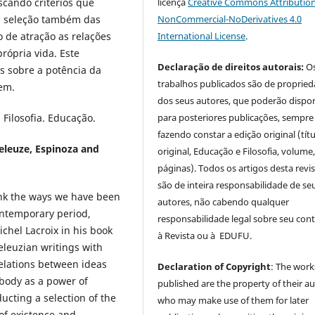
scando critérios que
licença
Creative Commons Attribution
a seleção também das
NonCommercial-NoDerivatives 4.0
 de atração as relações
International License
.
rópria vida. Este
Declaração de direitos autorais:
O
 sobre a potência da
trabalhos publicados são de proprie
em.
dos seus autores, que poderão dispor
Filosofia. Educação.
para posteriores publicações, sempre
fazendo constar a edição original (tít
eleuze, Espinoza and
original, Educação e Filosofia, volume,
páginas). Todos os artigos desta revi
são de inteira responsabilidade de se
ink the ways we have been
autores, não cabendo qualquer
ontemporary period,
responsabilidade legal sobre seu con
chel Lacroix in his book
à Revista ou à EDUFU.
eleuzian writings with
relations between ideas
Declaration of Copyright
: The work
 body as a power of
published are the property of their au
ucting a selection of the
who may make use of them for later
of existence and