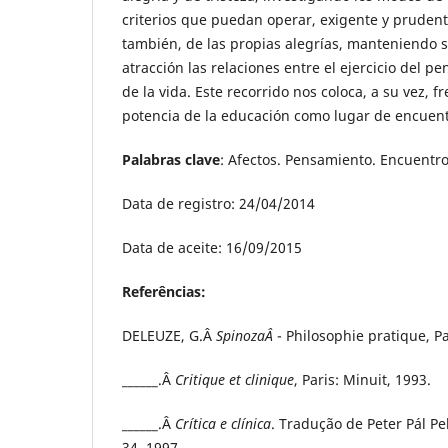
criterios que puedan operar, exigente y pruden
también, de las propias alegrías, manteniendo
atracción las relaciones entre el ejercicio del p
de la vida. Este recorrido nos coloca, a su vez, f
potencia de la educación como lugar de encuent
Palabras clave
: Afectos. Pensamiento. Encuentro.
Data de registro: 24/04/2014
Data de aceite: 16/09/2015
Referências:
DELEUZE, G.Â
SpinozaÂ
- Philosophie pratique, Pa
______.Â
Critique et clinique
, Paris: Minuit, 1993.
______.Â
Crítica e clínica
. Tradução de Peter Pál Pe
34, 1997.