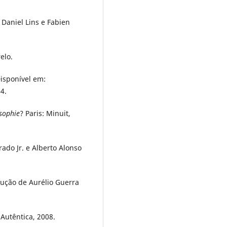
e Daniel Lins e Fabien
relo.
Disponível em:
4.
osophie
? Paris: Minuit,
ado Jr. e Alberto Alonso
dução de Aurélio Guerra
 Autêntica, 2008.