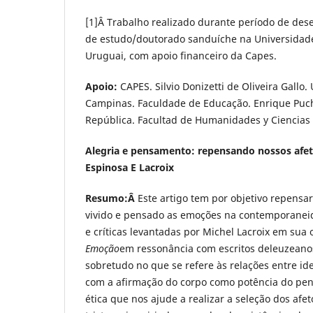
[1]Â Trabalho realizado durante período de de
de estudo/doutorado sanduíche na Universidade
Uruguai, com apoio financeiro da Capes.
Apoio:
CAPES. Silvio Donizetti de Oliveira Gallo
Campinas. Faculdade de Educação. Enrique Puch
República. Facultad de Humanidades y Ciencias 
Alegria e pensamento: repensando nossos afe
Espinosa E Lacroix
Resumo:Â
Este artigo tem por objetivo repens
vivido e pensado as emoções na contemporaneid
e críticas levantadas por Michel Lacroix em sua
Emoção
em ressonância com escritos deleuzeano
sobretudo no que se refere às relações entre ide
com a afirmação do corpo como potência do p
ética que nos ajude a realizar a seleção dos afet