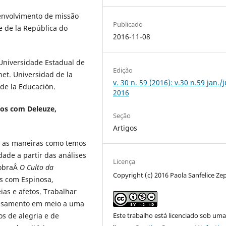
senvolvimento de missão
Publicado
 de la República do
2016-11-08
. Universidade Estadual de
Edição
et. Universidad de la
v. 30 n. 59 (2016): v.30 n.59 jan./
de la Educación.
2016
tos com Deleuze,
Seção
Artigos
ar as maneiras como temos
ade a partir das análises
Licença
 obraÂ
O Culto da
Copyright (c) 2016 Paola Sanfelice Ze
s com Espinosa,
ias e afetos. Trabalhar
ensamento em meio a uma
os de alegria e de
Este trabalho está licenciado sob um