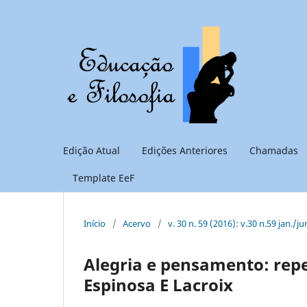
Edição Atual
Edições Anteriores
Chamadas
Template EeF
Início
/
Acervo
/
v. 30 n. 59 (2016): v.30 n.59 jan./ju
Alegria e pensamento: rep
Espinosa E Lacroix