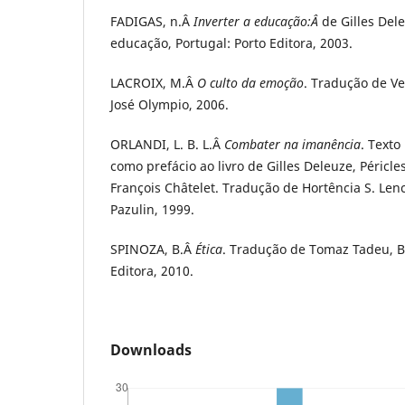
FADIGAS, n.Â
Inverter a educação:Â
de Gilles Dele
educação, Portugal: Porto Editora, 2003.
LACROIX, M.Â
O culto da emoção
. Tradução de Ver
José Olympio, 2006.
ORLANDI, L. B. L.Â
Combater na imanência
. Texto
como prefácio ao livro de Gilles Deleuze, Péricles 
François Châtelet. Tradução de Hortência S. Lenc
Pazulin, 1999.
SPINOZA, B.Â
Ética
. Tradução de Tomaz Tadeu, B
Editora, 2010.
Downloads