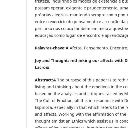
tristeza, inquirindo os modos de existência e bu
possam operar, exigente e prudentemente, um
próprias alegrias, mantendo sempre como ponto
entre o exercício do pensamento e a criação da p
percurso nos coloca também em meio a questões
educação como lugar de encontro e aprendizag
Palavras-chave:Â
Afetos. Pensamento. Encontro. 
Joy and Thought: rethinking our affects with D
Lacroix
Abstract:Â
The purpose of this paper is to reth
living and thinking about the emotions in the c
based on the analyses and critiques raised by Mi
The Cult of Emotion, all this in resonance with D
Espinoza, especially in that which refers to the 
and affects. Working with the affirmation of the
thought amidst an Ethics which assist us in cond
affects of joy and sadness, inquiring the modes 