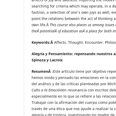
searching for criteria which may operate, in a
fashion, a selection of one's own joys as well, e
point the relations between the act of thinking 
own life.Â
This course also places us among issues
theÂ potentialÂ of education asÂ a place for both m
Keywords:Â
Affects. Thought. Encounter. Philos
Alegría y Pensamiento: repensando nuestros a
Spinoza y Lacroix
ResumenÂ :
Este artículo tiene por objetivo re
hemos vivido y pensado las emociones en la co
del análisis y de las críticas planteadas por Mic
Culto a la Emoción
en resonancia con escritos de
especialmente en lo que se refiere a las relacion
Trabajar con la afirmación del cuerpo como pot
través de una ética que nos ayude a realizar la s
alegría y de tristeza, investigando los modos de