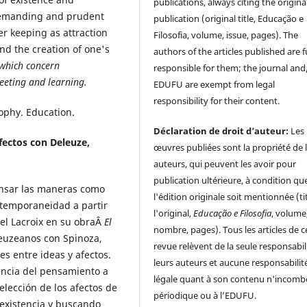
publications, always citing the origina
 demanding and prudent
publication (original title, Educação e
ver keeping as attraction
Filosofia, volume, issue, pages). The
and the creation of one's
authors of the articles published are f
 which concern
responsible for them; the journal and
eeting and learning.
EDUFU are exempt from legal
responsibility for their content.
ophy. Education.
Déclaration de droit d’auteur:
Les
fectos con Deleuze,
œuvres publiées sont la propriété de 
auteurs, qui peuvent les avoir pour
publication ultérieure, à condition qu
pensar las maneras como
l'édition originale soit mentionnée (ti
ntemporaneidad a partir
l'original,
Educação e Filosofia
, volume
hel Lacroix en su obraÂ
El
nombre, pages). Tous les articles de c
leuzeanos con Spinoza,
revue relèvent de la seule responsabil
es entre ideas y afectos.
leurs auteurs et aucune responsabilit
encia del pensamiento a
légale quant à son contenu n'incomb
elección de los afectos de
périodique ou à l’EDUFU.
 existencia y buscando