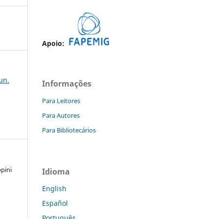
Apoio:
jun.
Informações
Para Leitores
Para Autores
Para Bibliotecários
ppini
Idioma
English
Español
a
Português