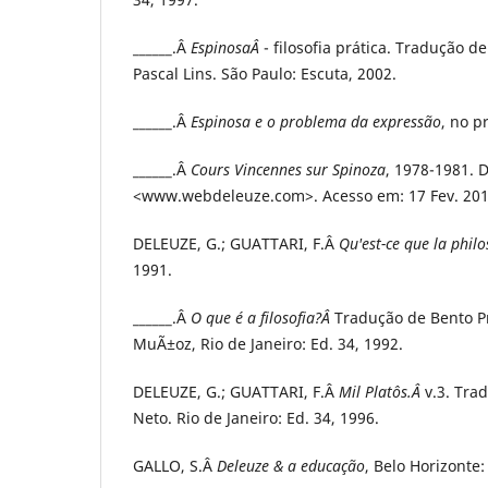
______.Â
EspinosaÂ
- filosofia prática. Tradução d
Pascal Lins. São Paulo: Escuta, 2002.
______.Â
Espinosa e o problema da expressão
, no p
______.Â
Cours Vincennes sur Spinoza
, 1978-1981. 
<www.webdeleuze.com>. Acesso em: 17 Fev. 201
DELEUZE, G.; GUATTARI, F.Â
Qu'est-ce que la phil
1991.
______.Â
O que é a filosofia?Â
Tradução de Bento Pr
MuÃ±oz, Rio de Janeiro: Ed. 34, 1992.
DELEUZE, G.; GUATTARI, F.Â
Mil Platôs.Â
v.3. Tra
Neto. Rio de Janeiro: Ed. 34, 1996.
GALLO, S.Â
Deleuze & a educação
, Belo Horizonte: