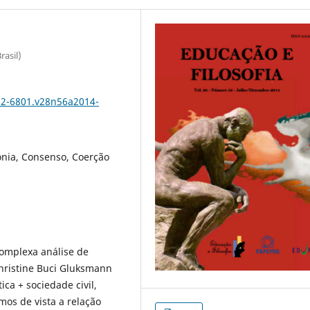
rasil)
102-6801.v28n56a2014-
onia, Consenso, Coerção
omplexa análise de
Christine Buci Gluksmann
ca + sociedade civil,
mos de vista a relação