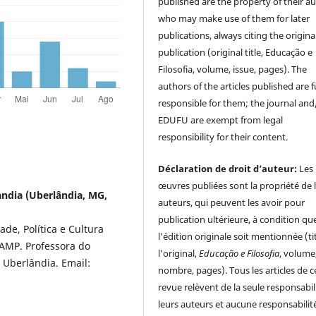
published are the property of their au
who may make use of them for later
publications, always citing the origina
publication (original title, Educação e
Filosofia, volume, issue, pages). The
authors of the articles published are f
responsible for them; the journal and
EDUFU are exempt from legal
responsibility for their content.
Déclaration de droit d’auteur:
Les
œuvres publiées sont la propriété de 
andia (Uberlândia, MG,
auteurs, qui peuvent les avoir pour
publication ultérieure, à condition qu
de, Política e Cultura
l'édition originale soit mentionnée (ti
AMP. Professora do
l'original,
Educação e Filosofia
, volume
e Uberlândia. Email:
nombre, pages). Tous les articles de c
revue relèvent de la seule responsabil
leurs auteurs et aucune responsabilit