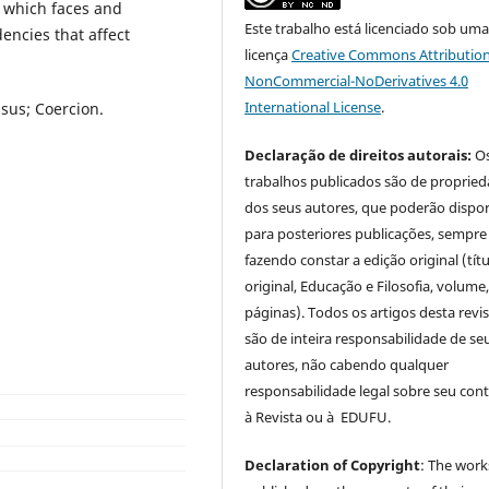
, which faces and
Este trabalho está licenciado sob um
encies that affect
licença
Creative Commons Attribution
NonCommercial-NoDerivatives 4.0
International License
.
nsus; Coercion.
Declaração de direitos autorais:
O
trabalhos publicados são de proprie
dos seus autores, que poderão dispor
para posteriores publicações, sempre
fazendo constar a edição original (tít
original, Educação e Filosofia, volume,
páginas). Todos os artigos desta revi
são de inteira responsabilidade de se
autores, não cabendo qualquer
responsabilidade legal sobre seu con
à Revista ou à EDUFU.
Declaration of Copyright
: The work