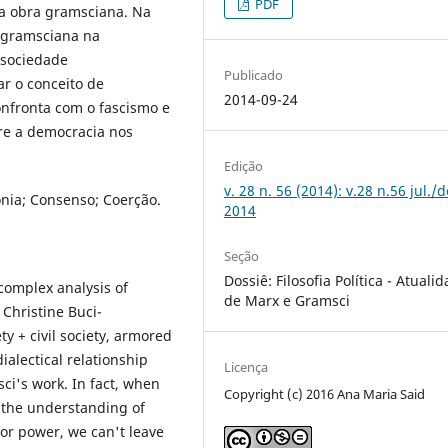
PDF
 a obra gramsciana. Na
a gramsciana na
 sociedade
Publicado
r o conceito de
2014-09-24
nfronta com o fascismo e
re a democracia nos
Edição
v. 28 n. 56 (2014): v.28 n.56 jul./d
onia; Consenso; Coerção.
2014
Seção
Dossiê: Filosofia Política - Atuali
 complex analysis of
de Marx e Gramsci
 Christine Buci-
ty + civil society, armored
ialectical relationship
Licença
ci's work. In fact, when
Copyright (c) 2016 Ana Maria Said
 the understanding of
for power, we can't leave