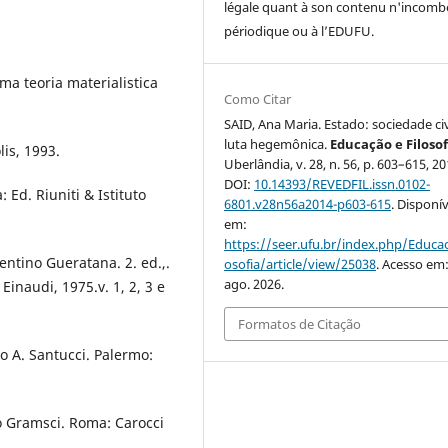
légale quant à son contenu n'incomb
périodique ou à l’EDUFU.
a teoria materialistica
Como Citar
SAID, Ana Maria. Estado: sociedade civ
luta hegemônica.
Educação e Filosof
lis, 1993.
Uberlândia, v. 28, n. 56, p. 603–615, 20
DOI:
10.14393/REVEDFIL.issn.0102-
: Ed. Riuniti & Istituto
6801.v28n56a2014-p603-615
. Disponív
em:
https://seer.ufu.br/index.php/Educac
entino Gueratana. 2. ed.,.
osofia/article/view/25038
. Acesso em:
ago. 2026.
 Einaudi, 1975.v. 1, 2, 3 e
Formatos de Citação
o A. Santucci. Palermo:
o Gramsci. Roma: Carocci