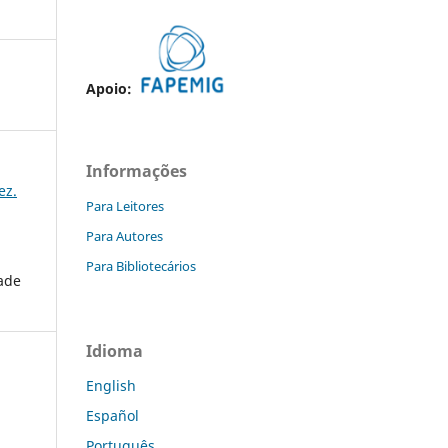
Apoio:
Informações
ez.
Para Leitores
Para Autores
Para Bibliotecários
dade
Idioma
English
Español
Português