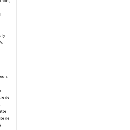
thors,
l
ully
/or
leurs
e
tre de
,
ette
ité de
é