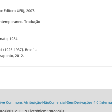
o: Editora UFRJ, 2007.
Contemporaneo. Tradução
nato, 1984.
 (1926-1937). Brasília:
traponto, 2012.
tive Commons Atribuição-NãoComercial-SemDerivações 4.0 Interna
102-6801 e ISSN Eletrônico: 1982-596X