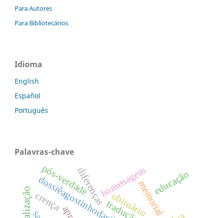
Para Autores
Para Bibliotecários
Idioma
English
Español
Português
Palavras-chave
pós-verdade
homenagem
diferenças
educação
dossiêagostinhodasilva
memorial
personalização
crença
obituário
tradução