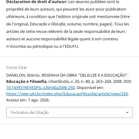
Déclaration de droit d’auteur:
Les œuvres publiées sont la
propriété de leurs auteurs, qui peuvent les avoir pour publication
ultérieure, à condition que l'édition originale soit mentionnée (titre
de l'original,
Educação e Filosofia
, volume, nombre, pages). Tous les
articles de cette revue relèvent de la seule responsabilité de leurs
auteurs et aucune responsabilité légale quant à son contenu
n'incombe au périodique ou à l’EDUFU.
Como Citar
DANELON, Márcio. RESENHA DA OBRA "DELEUZE E A EDUCAÇÃO".
Educação e Filosofia
, Uberlândia, v. 20, n. 40, p. 263–268, 2008. DOI:
10.14393/REVEDFIL.v20n40a2006-250
. Disponível em:
https://seer.ufu.br/index.php/EducacaoFilosofia/article/view/250
.
Acesso em: 7 ago. 2026.
Formatos de Citação