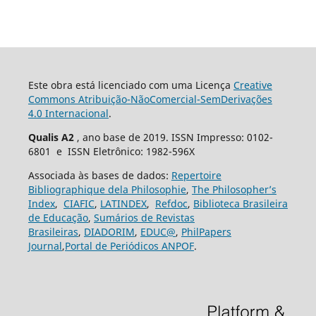
Este obra está licenciado com uma Licença
Creative
Commons Atribuição-NãoComercial-SemDerivações
4.0 Internacional
.
Qualis A2
, ano base de 2019. ISSN Impresso: 0102-
6801 e ISSN Eletrônico: 1982-596X
Associada às bases de dados:
Repertoire
Bibliographique dela Philosophie
,
The Philosopher’s
Index
,
CIAFIC
,
LATINDEX
,
Refdoc
,
Biblioteca Brasileira
de Educação
,
Sumários de Revistas
Brasileiras
,
DIADORIM
,
EDUC@
,
PhilPapers
Journal
,
Portal de Periódicos ANPOF
.