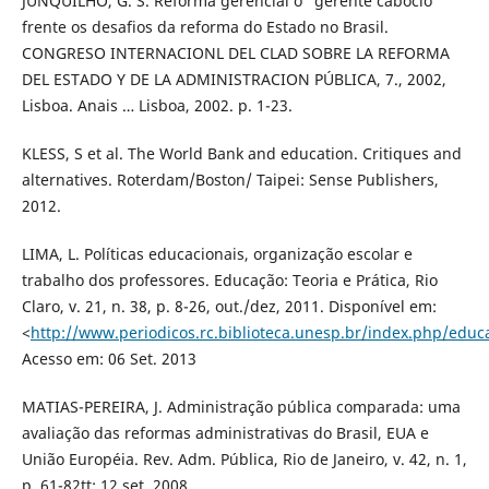
JUNQUILHO, G. S. Reforma gerencial o “gerente caboclo”
frente os desafios da reforma do Estado no Brasil.
CONGRESO INTERNACIONL DEL CLAD SOBRE LA REFORMA
DEL ESTADO Y DE LA ADMINISTRACION PÚBLICA, 7., 2002,
Lisboa. Anais … Lisboa, 2002. p. 1-23.
KLESS, S et al. The World Bank and education. Critiques and
alternatives. Roterdam/Boston/ Taipei: Sense Publishers,
2012.
LIMA, L. Políticas educacionais, organização escolar e
trabalho dos professores. Educação: Teoria e Prática, Rio
Claro, v. 21, n. 38, p. 8-26, out./dez, 2011. Disponível em:
<
http://www.periodicos.rc.biblioteca.unesp.br/index.php/educ
Acesso em: 06 Set. 2013
MATIAS-PEREIRA, J. Administração pública comparada: uma
avaliação das reformas administrativas do Brasil, EUA e
União Européia. Rev. Adm. Pública, Rio de Janeiro, v. 42, n. 1,
p. 61-82tt: 12 set. 2008.