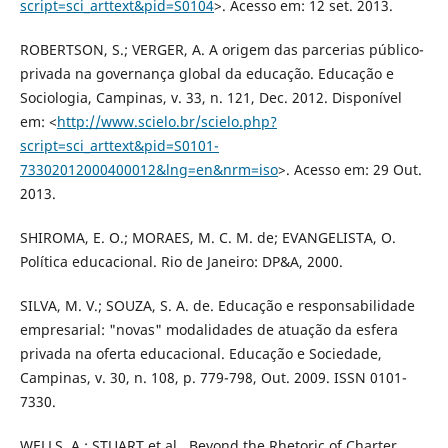
script=sci_arttext&pid=S0104
>. Acesso em: 12 set. 2013.
ROBERTSON, S.; VERGER, A. A origem das parcerias público-
privada na governança global da educação. Educação e
Sociologia, Campinas, v. 33, n. 121, Dec. 2012. Disponível
em: <
http://www.scielo.br/scielo.php?
script=sci_arttext&pid=S0101-
73302012000400012&lng=en&nrm=iso
>. Acesso em: 29 Out.
2013.
SHIROMA, E. O.; MORAES, M. C. M. de; EVANGELISTA, O.
Política educacional. Rio de Janeiro: DP&A, 2000.
SILVA, M. V.; SOUZA, S. A. de. Educação e responsabilidade
empresarial: "novas" modalidades de atuação da esfera
privada na oferta educacional. Educação e Sociedade,
Campinas, v. 30, n. 108, p. 779-798, Out. 2009. ISSN 0101-
7330.
WELLS, A.; STUART et al., Beyond the Rhetoric of Charter