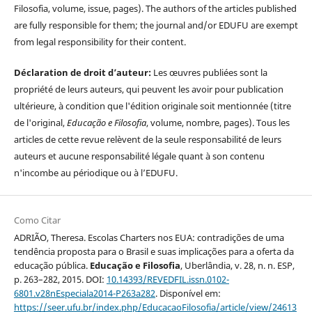
Filosofia, volume, issue, pages). The authors of the articles published
are fully responsible for them; the journal and/or EDUFU are exempt
from legal responsibility for their content.
Déclaration de droit d’auteur:
Les œuvres publiées sont la
propriété de leurs auteurs, qui peuvent les avoir pour publication
ultérieure, à condition que l'édition originale soit mentionnée (titre
de l'original,
Educação e Filosofia
, volume, nombre, pages). Tous les
articles de cette revue relèvent de la seule responsabilité de leurs
auteurs et aucune responsabilité légale quant à son contenu
n'incombe au périodique ou à l’EDUFU.
Como Citar
ADRIÃO, Theresa. Escolas Charters nos EUA: contradições de uma
tendência proposta para o Brasil e suas implicações para a oferta da
educação pública.
Educação e Filosofia
, Uberlândia, v. 28, n. n. ESP,
p. 263–282, 2015. DOI:
10.14393/REVEDFIL.issn.0102-
6801.v28nEspeciala2014-P263a282
. Disponível em:
https://seer.ufu.br/index.php/EducacaoFilosofia/article/view/24613