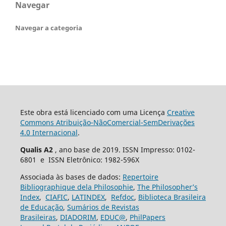
Navegar
Navegar a categoria
Este obra está licenciado com uma Licença
Creative
Commons Atribuição-NãoComercial-SemDerivações
4.0 Internacional
.
Qualis A2
, ano base de 2019. ISSN Impresso: 0102-
6801 e ISSN Eletrônico: 1982-596X
Associada às bases de dados:
Repertoire
Bibliographique dela Philosophie
,
The Philosopher’s
Index
,
CIAFIC
,
LATINDEX
,
Refdoc
,
Biblioteca Brasileira
de Educação
,
Sumários de Revistas
Brasileiras
,
DIADORIM
,
EDUC@
,
PhilPapers