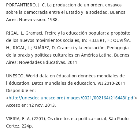
PORTANTIERO, J. C. La produccion de un orden, ensayos
sobre la democracia entre el Estado y la sociedad, Buenos
Aires: Nueva vision. 1988.
RIGAL, L. Gramsci, Freire y la educación popular: a propósito
de los nuevos movimientos sociales, In: HILLERT, F.; OUVIÑA,
H.; RIGAL, L.; SUÁREZ, D. Gramsci y la educación. Pedagogía
de la praxis y políticas culturales en América Latina, Buenos
Aires: Novedades Educativas. 2011.
UNESCO. World data on éducation données mondiales de
l'éducation, Datos mundiales de educacion, VII 2010-2011.
Disponible en:
<
http://unesdoc.unesco.org/images/0021/002164/216443f.pdf
>
Acceso en: 12 nov. 2013.
VIEIRA, E. A. (2201). Os direitos e a política social. São Paulo:
Cortez. 224p.