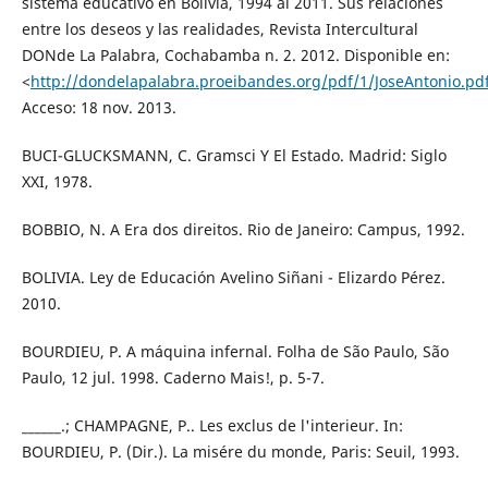
sistema educativo en Bolivia, 1994 al 2011. Sus relaciones
entre los deseos y las realidades, Revista Intercultural
DONde La Palabra, Cochabamba n. 2. 2012. Disponible en:
<
http://dondelapalabra.proeibandes.org/pdf/1/JoseAntonio.pd
Acceso: 18 nov. 2013.
BUCI-GLUCKSMANN, C. Gramsci Y El Estado. Madrid: Siglo
XXI, 1978.
BOBBIO, N. A Era dos direitos. Rio de Janeiro: Campus, 1992.
BOLIVIA. Ley de Educación Avelino Siñani - Elizardo Pérez.
2010.
BOURDIEU, P. A máquina infernal. Folha de São Paulo, São
Paulo, 12 jul. 1998. Caderno Mais!, p. 5-7.
______.; CHAMPAGNE, P.. Les exclus de l'interieur. In:
BOURDIEU, P. (Dir.). La misére du monde, Paris: Seuil, 1993.