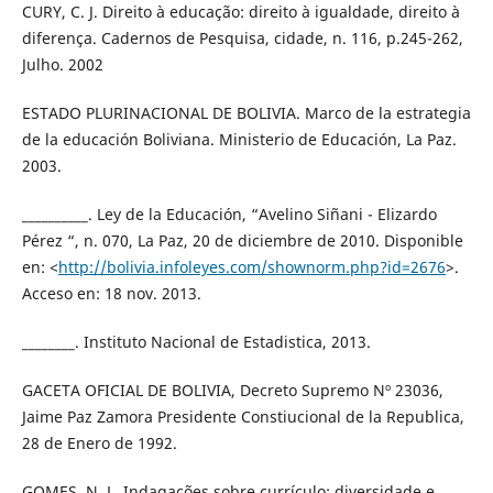
CURY, C. J. Direito à educação: direito à igualdade, direito à
diferença. Cadernos de Pesquisa, cidade, n. 116, p.245-262,
Julho. 2002
ESTADO PLURINACIONAL DE BOLIVIA. Marco de la estrategia
de la educación Boliviana. Ministerio de Educación, La Paz.
2003.
__________. Ley de la Educación, “Avelino Siñani - Elizardo
Pérez “, n. 070, La Paz, 20 de diciembre de 2010. Disponible
en: <
http://bolivia.infoleyes.com/shownorm.php?id=2676
>.
Acceso en: 18 nov. 2013.
________. Instituto Nacional de Estadistica, 2013.
GACETA OFICIAL DE BOLIVIA, Decreto Supremo Nº 23036,
Jaime Paz Zamora Presidente Constiucional de la Republica,
28 de Enero de 1992.
GOMES, N. L. Indagações sobre currículo: diversidade e