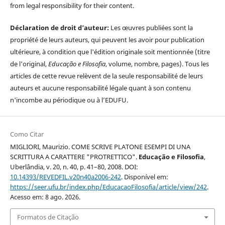
from legal responsibility for their content.
Déclaration de droit d’auteur:
Les œuvres publiées sont la
propriété de leurs auteurs, qui peuvent les avoir pour publication
ultérieure, à condition que l'édition originale soit mentionnée (titre
de l'original,
Educação e Filosofia
, volume, nombre, pages). Tous les
articles de cette revue relèvent de la seule responsabilité de leurs
auteurs et aucune responsabilité légale quant à son contenu
n'incombe au périodique ou à l’EDUFU.
Como Citar
MIGLIORI, Maurizio. COME SCRIVE PLATONE ESEMPI DI UNA
SCRITTURA A CARATTERE "PROTRETTICO".
Educação e Filosofia
,
Uberlândia, v. 20, n. 40, p. 41–80, 2008. DOI:
10.14393/REVEDFIL.v20n40a2006-242
. Disponível em:
https://seer.ufu.br/index.php/EducacaoFilosofia/article/view/242
.
Acesso em: 8 ago. 2026.
Formatos de Citação