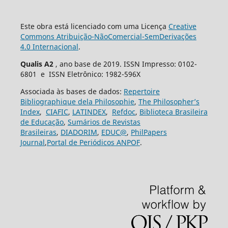
Este obra está licenciado com uma Licença
Creative
Commons Atribuição-NãoComercial-SemDerivações
4.0 Internacional
.
Qualis A2
, ano base de 2019. ISSN Impresso: 0102-
6801 e ISSN Eletrônico: 1982-596X
Associada às bases de dados:
Repertoire
Bibliographique dela Philosophie
,
The Philosopher’s
Index
,
CIAFIC
,
LATINDEX
,
Refdoc
,
Biblioteca Brasileira
de Educação
,
Sumários de Revistas
Brasileiras
,
DIADORIM
,
EDUC@
,
PhilPapers
Journal
,
Portal de Periódicos ANPOF
.