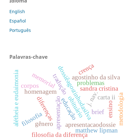
Idioma
English
Español
Português
Palavras-chave
crença
dossiêagostinhodasilva
alétheia e eudaimonia
memorial
tradução
agostinho da silva
problemas
corpos
sandra cristina
homenagem
j. nav.
metodologia
carta ii
obituário
diferenças
apresentação
educação
ensino
brief
filosofia
gênero
apresentacaodossie
matthew lipman
filosofia da diferença