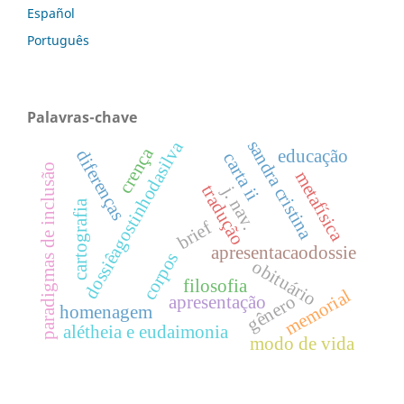
Español
Português
Palavras-chave
sandra cristina
dossiêagostinhodasilva
crença
educação
diferenças
carta ii
paradigmas de inclusão
metafísica
tradução
j. nav.
cartografia
brief
apresentacaodossie
corpos
obituário
filosofia
memorial
gênero
apresentação
homenagem
alétheia e eudaimonia
modo de vida