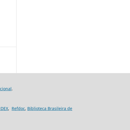
cional
.
NDEX
,
Refdoc
,
Biblioteca Brasileira de