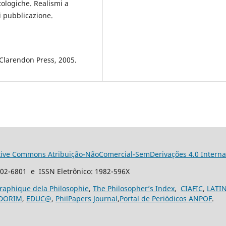
tologiche. Realismi a
i pubblicazione.
Clarendon Press, 2005.
tive Commons Atribuição-NãoComercial-SemDerivações 4.0 Interna
102-6801 e ISSN Eletrônico: 1982-596X
graphique dela Philosophie
,
The Philosopher’s Index
,
CIAFIC
,
LATI
DORIM
,
EDUC@
,
PhilPapers Journal
,
Portal de Periódicos ANPOF
.