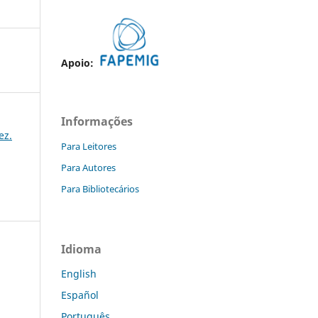
Apoio:
Informações
ez.
Para Leitores
Para Autores
Para Bibliotecários
Idioma
English
Español
Português