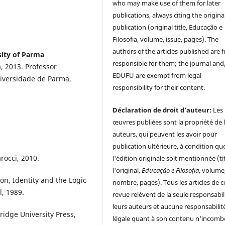
who may make use of them for later
publications, always citing the origina
publication (original title, Educação e
Filosofia, volume, issue, pages). The
authors of the articles published are f
sity of Parma
responsible for them; the journal and
, 2013. Professor
EDUFU are exempt from legal
Universidade de Parma,
responsibility for their content.
Déclaration de droit d’auteur:
Les
œuvres publiées sont la propriété de 
auteurs, qui peuvent les avoir pour
publication ultérieure, à condition qu
rocci, 2010.
l'édition originale soit mentionnée (ti
l'original,
Educação e Filosofia
, volume
ion, Identity and the Logic
nombre, pages). Tous les articles de c
l, 1989.
revue relèvent de la seule responsabil
leurs auteurs et aucune responsabilit
ridge University Press,
légale quant à son contenu n'incomb