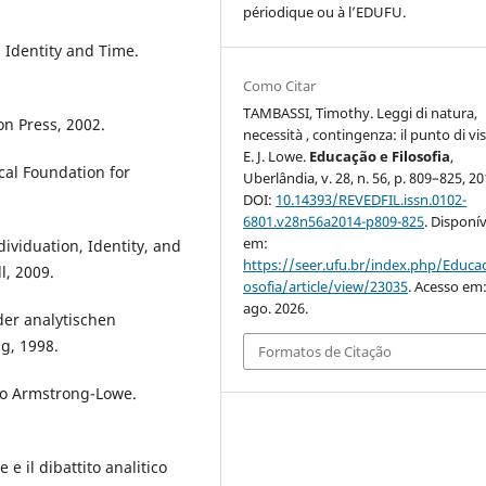
périodique ou à l’EDUFU.
, Identity and Time.
Como Citar
TAMBASSI, Timothy. Leggi di natura,
on Press, 2002.
necessità , contingenza: il punto di vis
E. J. Lowe.
Educação e Filosofia
,
cal Foundation for
Uberlândia, v. 28, n. 56, p. 809–825, 20
DOI:
10.14393/REVEDFIL.issn.0102-
6801.v28n56a2014-p809-825
. Disponív
em:
dividuation, Identity, and
https://seer.ufu.br/index.php/Educac
l, 2009.
osofia/article/view/23035
. Acesso em:
ago. 2026.
er analytischen
g, 1998.
Formatos de Citação
nto Armstrong-Lowe.
 e il dibattito analitico