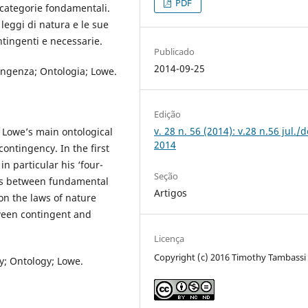
PDF
e categorie fondamentali.
 leggi di natura e le sue
ontingenti e necessarie.
Publicado
2014-09-25
ingenza; Ontologia; Lowe.
Edição
v. 28 n. 56 (2014): v.28 n.56 jul./d
J. Lowe’s main ontological
2014
ontingency. In the first
n particular his ‘four-
Seção
ns between fundamental
Artigos
 on the laws of nature
tween contingent and
Licença
Copyright (c) 2016 Timothy Tambassi
y; Ontology; Lowe.