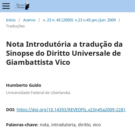
Início
/
Acervo
/
v. 23 n. 45 (2009): v.23 n.45 jan./jun. 2009
/
Traduções
Nota Introdutória a tradução da
Sinopse do Diritto Universale de
Giambattista Vico
Humberto Guido
Universidade Federal de Uberlandia
DOI:
https://doi.org/10.14393/REVEDFIL.v23n45a2009-2281
Palavras-chave:
nota, introdutoria, diritto, vico