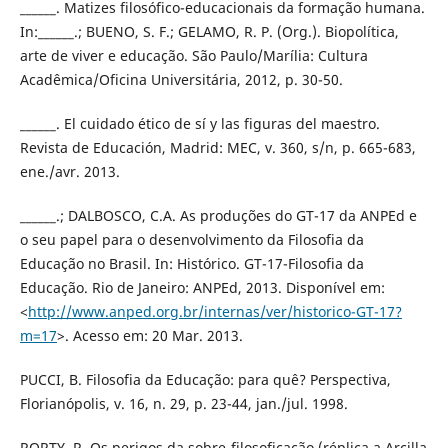
______. Matizes filosófico-educacionais da formação humana.
In:______.; BUENO, S. F.; GELAMO, R. P. (Org.). Biopolítica,
arte de viver e educação. São Paulo/Marília: Cultura
Acadêmica/Oficina Universitária, 2012, p. 30-50.
______. El cuidado ético de sí y las figuras del maestro.
Revista de Educación, Madrid: MEC, v. 360, s/n, p. 665-683,
ene./avr. 2013.
______.; DALBOSCO, C.A. As produções do GT-17 da ANPEd e
o seu papel para o desenvolvimento da Filosofia da
Educação no Brasil. In: Histórico. GT-17-Filosofia da
Educação. Rio de Janeiro: ANPEd, 2013. Disponível em:
<
http://www.anped.org.br/internas/ver/historico-GT-17?
m=17
>. Acesso em: 20 Mar. 2013.
PUCCI, B. Filosofia da Educação: para quê? Perspectiva,
Florianópolis, v. 16, n. 29, p. 23-44, jan./jul. 1998.
RORTY, R. Os perigos da sobre-filosoficação (réplica a Arcilla