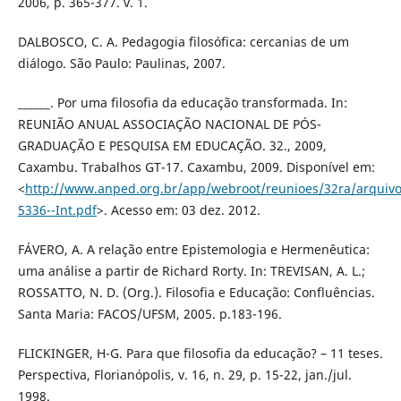
2006, p. 365-377. v. 1.
DALBOSCO, C. A. Pedagogia filosófica: cercanias de um
diálogo. São Paulo: Paulinas, 2007.
______. Por uma filosofia da educação transformada. In:
REUNIÃO ANUAL ASSOCIAÇÃO NACIONAL DE PÓS-
GRADUAÇÃO E PESQUISA EM EDUCAÇÃO. 32., 2009,
Caxambu. Trabalhos GT-17. Caxambu, 2009. Disponível em:
<
http://www.anped.org.br/app/webroot/reunioes/32ra/arquivo
5336--Int.pdf
>. Acesso em: 03 dez. 2012.
FÁVERO, A. A relação entre Epistemologia e Hermenêutica:
uma análise a partir de Richard Rorty. In: TREVISAN, A. L.;
ROSSATTO, N. D. (Org.). Filosofia e Educação: Confluências.
Santa Maria: FACOS/UFSM, 2005. p.183-196.
FLICKINGER, H-G. Para que filosofia da educação? – 11 teses.
Perspectiva, Florianópolis, v. 16, n. 29, p. 15-22, jan./jul.
1998.