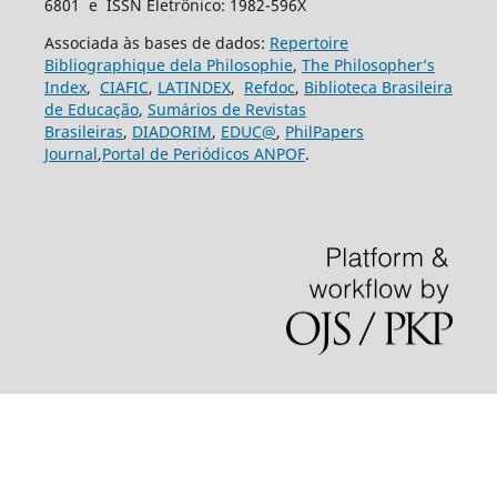
6801 e ISSN Eletrônico: 1982-596X
Associada às bases de dados:
Repertoire
Bibliographique dela Philosophie
,
The Philosopher’s
Index
,
CIAFIC
,
LATINDEX
,
Refdoc
,
Biblioteca Brasileira
de Educação
,
Sumários de Revistas
Brasileiras
,
DIADORIM
,
EDUC@
,
PhilPapers
Journal
,
Portal de Periódicos ANPOF
.