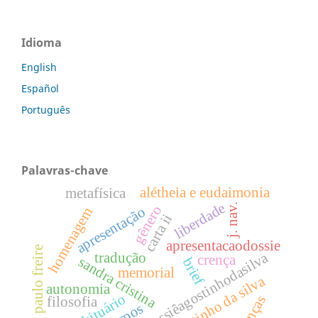
Idioma
English
Español
Português
Palavras-chave
alétheia e eudaimonia
metafísica
liberdade
j. nav.
gênero
apresentação
homenagem
carta ii
apresentacaodossie
paulo freire
dossiêagostinhodasilva
tradução
crença
sandra cristina
brief
memorial
agostinho da silva
autonomia
obituário
filosofia
corpos