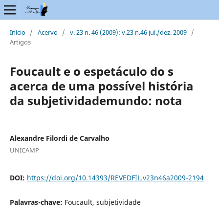
Início
/
Acervo
/
v. 23 n. 46 (2009): v.23 n.46 jul./dez. 2009
/
Artigos
Foucault e o espetáculo do s
acerca de uma possível história
da subjetividademundo: nota
Alexandre Filordi de Carvalho
UNICAMP
DOI:
https://doi.org/10.14393/REVEDFIL.v23n46a2009-2194
Palavras-chave:
Foucault, subjetividade