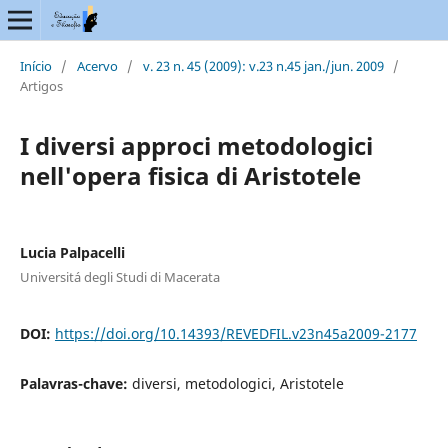
Início
/
Acervo
/
v. 23 n. 45 (2009): v.23 n.45 jan./jun. 2009
/
Artigos
I diversi approci metodologici
nell'opera fisica di Aristotele
Lucia Palpacelli
Universitá degli Studi di Macerata
DOI:
https://doi.org/10.14393/REVEDFIL.v23n45a2009-2177
Palavras-chave:
diversi, metodologici, Aristotele