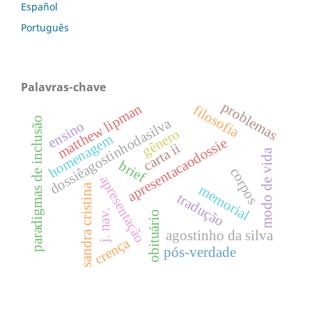
Español
Português
Palavras-chave
problemas
matthew lipman
filosofia
paradigmas de inclusão
dossiêagostinhodasilva
ensino
gênero
homenagem
apresentacaodossie
carta ii
modo de vida
brief
corpos
apresentação
sandra cristina
memorial
tradução
j. nav.
obituário
agostinho da silva
crença
pós-verdade