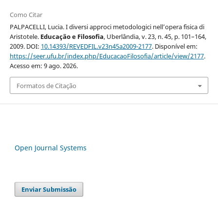
Como Citar
PALPACELLI, Lucia. I diversi approci metodologici nell’opera fisica di
Aristotele.
Educação e Filosofia
, Uberlândia, v. 23, n. 45, p. 101–164,
2009. DOI:
10.14393/REVEDFIL.v23n45a2009-2177
. Disponível em:
https://seer.ufu.br/index.php/EducacaoFilosofia/article/view/2177
.
Acesso em: 9 ago. 2026.
Formatos de Citação
Open Journal Systems
Enviar Submissão