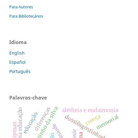
Para Autores
Para Bibliotecários
Idioma
English
Español
Português
Palavras-chave
agostinho da silva
diferenças
alétheia e eudaimonia
educação
crença
memorial
dossiêagostinhodasilva