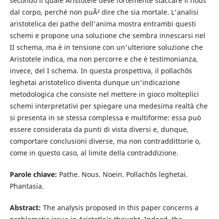
secondo il quale Aristotele deve fortemente staccare il nous
dal corpo, perché non puÃ² dire che sia mortale. L'analisi
aristotelica dei pathe dell'anima mostra entrambi questi
schemi e propone una soluzione che sembra innescarsi nel
II schema, ma è in tensione con un'ulteriore soluzione che
Aristotele indica, ma non percorre e che è testimonianza,
invece, del I schema. In questa prospettiva, il pollachōs
leghetai aristotelico diventa dunque un'indicazione
metodologica che consiste nel mettere in gioco molteplici
schemi interpretativi per spiegare una medesima realtà che
si presenta in se stessa complessa e multiforme: essa può
essere considerata da punti di vista diversi e, dunque,
comportare conclusioni diverse, ma non contraddittorie o,
come in questo caso, al limite della contraddizione.
Parole chiave:
Pathe. Nous. Noein. Pollachōs leghetai.
Phantasia.
Abstract:
The analysis proposed in this paper concerns a