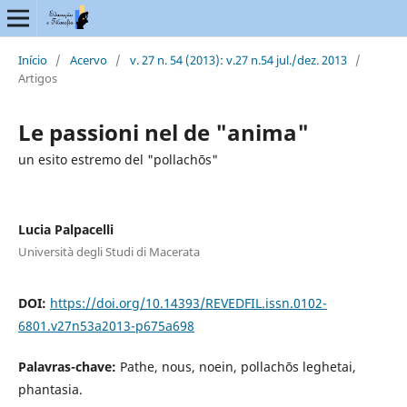
Início
/
Acervo
/
v. 27 n. 54 (2013): v.27 n.54 jul./dez. 2013
/
Artigos
Le passioni nel de "anima"
un esito estremo del "pollachōs"
Lucia Palpacelli
Università degli Studi di Macerata
DOI:
https://doi.org/10.14393/REVEDFIL.issn.0102-
6801.v27n53a2013-p675a698
Palavras-chave:
Pathe, nous, noein, pollachōs leghetai,
phantasia.