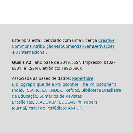
Este obra está licenciado com uma Licença
Creative
Commons Atribuição-NãoComercial-SemDerivações
4.0 Internacional
.
Qualis A2
, ano base de 2019. ISSN Impresso: 0102-
6801 e ISSN Eletrônico: 1982-596X
Associada às bases de dados:
Repertoire
Bibliographique dela Philosophie
,
The Philosopher’s
Index
,
CIAFIC
,
LATINDEX
,
Refdoc
,
Biblioteca Brasileira
de Educação
,
Sumários de Revistas
Brasileiras
,
DIADORIM
,
EDUC@
,
PhilPapers
Journal
,
Portal de Periódicos ANPOF
.