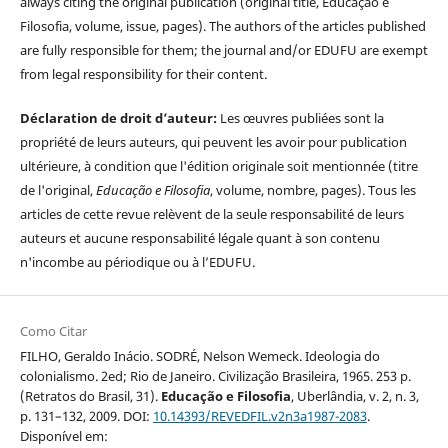
always citing the original publication (original title, Educação e
Filosofia, volume, issue, pages). The authors of the articles published
are fully responsible for them; the journal and/or EDUFU are exempt
from legal responsibility for their content.
Déclaration de droit d’auteur:
Les œuvres publiées sont la
propriété de leurs auteurs, qui peuvent les avoir pour publication
ultérieure, à condition que l'édition originale soit mentionnée (titre
de l'original,
Educação e Filosofia
, volume, nombre, pages). Tous les
articles de cette revue relèvent de la seule responsabilité de leurs
auteurs et aucune responsabilité légale quant à son contenu
n'incombe au périodique ou à l’EDUFU.
Como Citar
FILHO, Geraldo Inácio. SODRÉ, Nelson Wemeck. Ideologia do
colonialismo. 2ed; Rio de Janeiro. Civilização Brasileira, 1965. 253 p.
(Retratos do Brasil, 31).
Educação e Filosofia
, Uberlândia, v. 2, n. 3,
p. 131–132, 2009. DOI:
10.14393/REVEDFIL.v2n3a1987-2083
.
Disponível em: